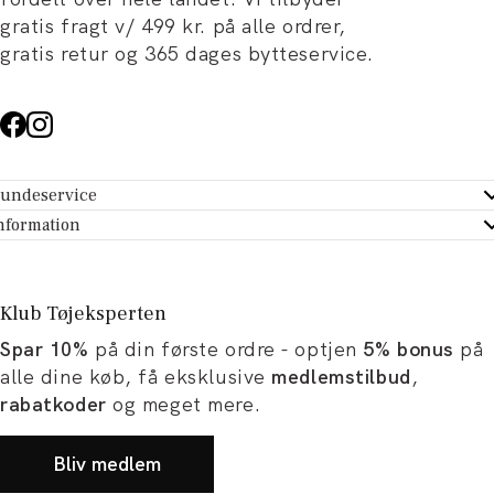
gratis fragt v/ 499 kr. på alle ordrer,
gratis retur og 365 dages bytteservice.
undeservice
ndeservice - Hjælpecenter
nformation
m Tøjeksperten
ontakt
tikker
turportal
Klub Tøjeksperten
spiration og artikler
rtryd dit køb
Spar 10%
på din første ordre - optjen
5% bonus
på
ørrelsesguide
avekort
alle dine køb, få eksklusive
medlemstilbud
,
b og karriere
turnering
rabatkoder
og meget mere.
okumentation
Bliv medlem