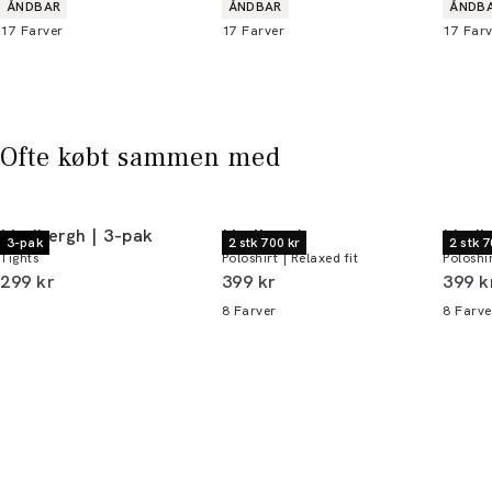
Produkt egenskaber
Produkt egenskaber
Produ
ÅNDBAR
ÅNDBAR
ÅNDB
17
Farver
17
Farver
17
Farv
Bliv medlem
* Rabatten gælder alle ikke-nedsatte varer.
Ofte købt sammen med
Lindbergh | 3-pak
Lindbergh
Lindb
3-pak
2 stk 700 kr
2 stk 7
Tights
Poloshirt | Relaxed fit
Poloshir
I alt (inkl. rabat)
I alt (inkl. rabat)
I alt 
299 kr
399 kr
399 k
8
Farver
8
Farve