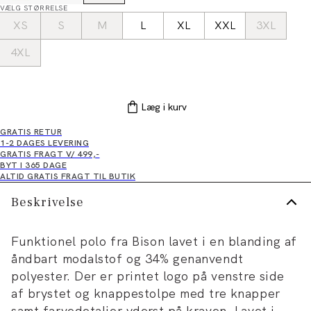
VÆLG STØRRELSE
XS
S
M
L
XL
XXL
3XL
4XL
Læg i kurv
GRATIS RETUR
1-2 DAGES LEVERING
GRATIS FRAGT V/ 499,-
BYT I 365 DAGE
ALTID GRATIS FRAGT TIL BUTIK
Beskrivelse
Funktionel polo fra Bison lavet i en blanding af
åndbart modalstof og 34% genanvendt
polyester. Der er printet logo på venstre side
af brystet og knappestolpe med tre knapper
samt farvedetaljer yderst på kraven. Lavet i