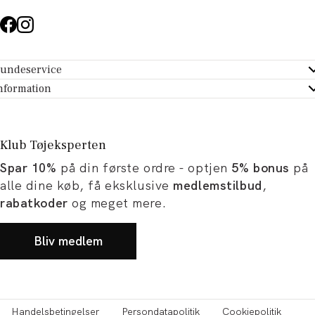
undeservice
ndeservice - Hjælpecenter
nformation
m Tøjeksperten
ontakt
tikker
turportal
Klub Tøjeksperten
spiration og artikler
rtryd dit køb
Spar 10%
på din første ordre - optjen
5% bonus
på
ørrelsesguide
avekort
alle dine køb, få eksklusive
medlemstilbud
,
b og karriere
turnering
rabatkoder
og meget mere.
okumentation
Bliv medlem
Handelsbetingelser
Persondatapolitik
Cookiepolitik