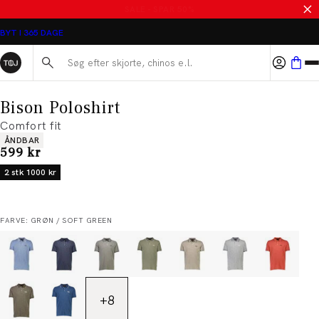
SALE - SPAR 50%
BYT I 365 DAGE
Søg her...
Bison Poloshirt
Comfort fit
Produkt egenskaber
ÅNDBAR
I alt (inkl. rabat)
599 kr
2 stk 1000 kr
FARVE: GRØN / SOFT GREEN
+
8