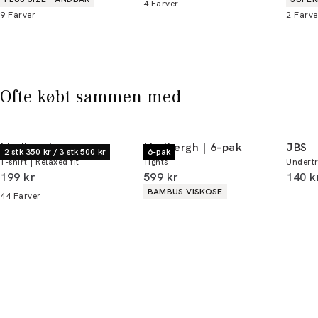
4
Farver
9
Farver
2
Farve
Bliv medlem
* Rabatten gælder alle ikke-nedsatte varer.
Ofte købt sammen med
Lindbergh
Lindbergh | 6-pak
JBS
2 stk 350 kr / 3 stk 500 kr
6-pak
T-shirt | Relaxed fit
Tights
Undertr
I alt (inkl. rabat)
I alt (inkl. rabat)
I alt 
199 kr
599 kr
140 k
Produkt egenskaber
BAMBUS VISKOSE
44
Farver