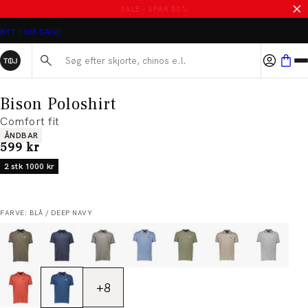
SALE - SPAR 50%
BYT I 365 DAGE
Søg her...
Bison Poloshirt
Comfort fit
Produkt egenskaber
ÅNDBAR
I alt (inkl. rabat)
599 kr
2 stk 1000 kr
FARVE: BLÅ / DEEP NAVY
+
8