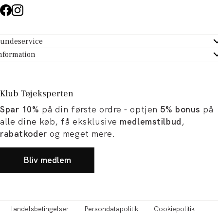
undeservice
ndeservice - Hjælpecenter
nformation
m Tøjeksperten
ontakt
tikker
turportal
Klub Tøjeksperten
spiration og artikler
rtryd dit køb
Spar 10%
på din første ordre - optjen
5% bonus
på
ørrelsesguide
avekort
alle dine køb, få eksklusive
medlemstilbud
,
b og karriere
turnering
rabatkoder
og meget mere.
okumentation
Bliv medlem
Handelsbetingelser
Persondatapolitik
Cookiepolitik