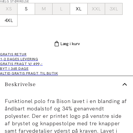
VÆLG STØRRELSE
XS
S
M
L
XL
XXL
3XL
4XL
Læg i kurv
GRATIS RETUR
1-2 DAGES LEVERING
GRATIS FRAGT V/ 499,-
BYT I 365 DAGE
ALTID GRATIS FRAGT TIL BUTIK
Beskrivelse
Funktionel polo fra Bison lavet i en blanding af
åndbart modalstof og 34% genanvendt
polyester. Der er printet logo på venstre side
af brystet og knappestolpe med tre knapper
samt farvedetaljer yderst på kraven. Lavet i