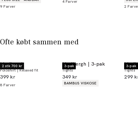
4
Farver
9
Farver
2
Farve
Bliv medlem
* Rabatten gælder alle ikke-nedsatte varer.
Ofte købt sammen med
Lindbergh
Lindbergh | 3-pak
Lindb
2 stk 700 kr
3-pak
3-pak
Poloshirt | Relaxed fit
Tights
Tights
I alt (inkl. rabat)
I alt (inkl. rabat)
I alt 
399 kr
349 kr
299 k
Produkt egenskaber
BAMBUS VISKOSE
8
Farver