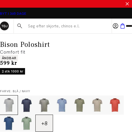
SALE - SPAR 50%
BYT I 365 DAGE
Søg her...
Bison Poloshirt
Comfort fit
Produkt egenskaber
ÅNDBAR
I alt (inkl. rabat)
599 kr
2 stk 1000 kr
FARVE: BLÅ / NAVY
+
8