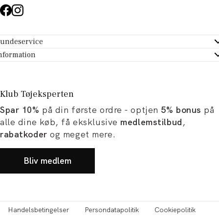
undeservice
ndeservice - Hjælpecenter
nformation
m Tøjeksperten
ontakt
tikker
turportal
Klub Tøjeksperten
spiration og artikler
rtryd dit køb
Spar 10%
på din første ordre - optjen
5% bonus
på
ørrelsesguide
avekort
alle dine køb, få eksklusive
medlemstilbud
,
b og karriere
turnering
rabatkoder
og meget mere.
okumentation
Bliv medlem
Handelsbetingelser
Persondatapolitik
Cookiepolitik