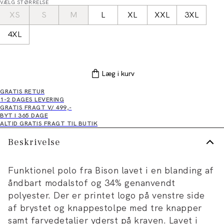
VÆLG STØRRELSE
XS
S
M
L
XL
XXL
3XL
4XL
Læg i kurv
GRATIS RETUR
1-2 DAGES LEVERING
GRATIS FRAGT V/ 499,-
BYT I 365 DAGE
ALTID GRATIS FRAGT TIL BUTIK
Beskrivelse
Funktionel polo fra Bison lavet i en blanding af
åndbart modalstof og 34% genanvendt
polyester. Der er printet logo på venstre side
af brystet og knappestolpe med tre knapper
samt farvedetaljer yderst på kraven. Lavet i