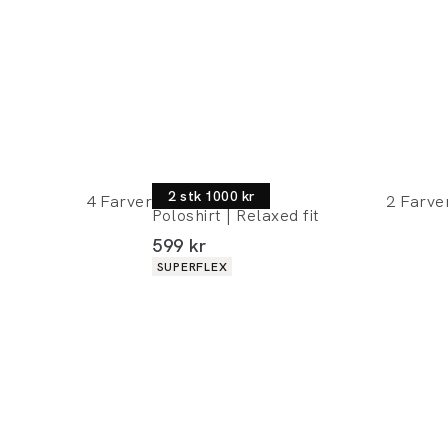
Lindbergh
2 stk 1000 kr
4
Farver
2
Farve
Poloshirt | Relaxed fit
I alt (inkl. rabat)
599 kr
Produkt egenskaber
SUPERFLEX