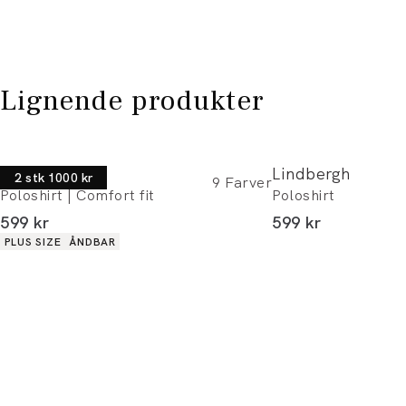
Lignende produkter
Bison
Lindbergh
2 stk 1000 kr
9
Farver
Poloshirt | Comfort fit
Poloshirt
I alt (inkl. rabat)
I alt (inkl. rabat)
599 kr
599 kr
Produkt egenskaber
PLUS SIZE
ÅNDBAR