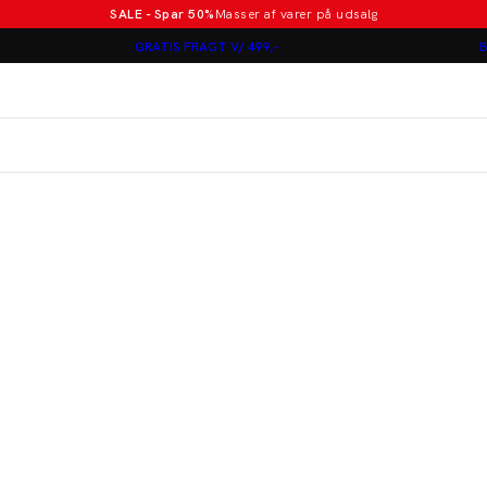
SALE - Spar 50%
Masser af varer på udsalg
Poloer i nye farver
GRATIS FRAGT V/ 499,-
B
Lindbergh
Jakkesæt fra 1499 kr.
er