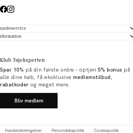
undeservice
ndeservice - Hjælpecenter
nformation
m Tøjeksperten
ontakt
tikker
turportal
Klub Tøjeksperten
spiration og artikler
rtryd dit køb
Spar 10%
på din første ordre - optjen
5% bonus
på
ørrelsesguide
avekort
alle dine køb, få eksklusive
medlemstilbud
,
b og karriere
turnering
rabatkoder
og meget mere.
okumentation
Bliv medlem
Handelsbetingelser
Persondatapolitik
Cookiepolitik