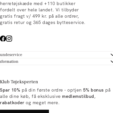
herretøjskæde med +110 butikker
fordelt over hele landet. Vi tilbyder
gratis fragt v/ 499 kr. på alle ordrer,
gratis retur og 365 dages bytteservice.
undeservice
ndeservice - Hjælpecenter
nformation
m Tøjeksperten
ontakt
tikker
turportal
Klub Tøjeksperten
spiration og artikler
rtryd dit køb
Spar 10%
på din første ordre - optjen
5% bonus
på
ørrelsesguide
avekort
alle dine køb, få eksklusive
medlemstilbud
,
b og karriere
turnering
rabatkoder
og meget mere.
okumentation