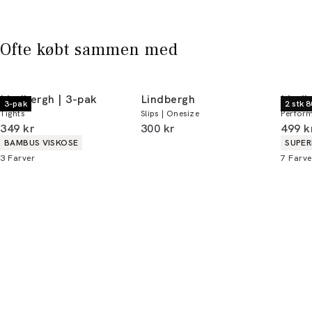
* Rabatten gælder alle ikke-nedsatte varer.
Ofte købt sammen med
Lindbergh | 3-pak
Lindbergh
Lindb
3-pak
2 stk 8
Tights
Slips | Onesize
Perform
I alt (inkl. rabat)
I alt (inkl. rabat)
I alt 
349 kr
300 kr
499 k
Produkt egenskaber
Produ
BAMBUS VISKOSE
SUPER
3
Farver
7
Farve