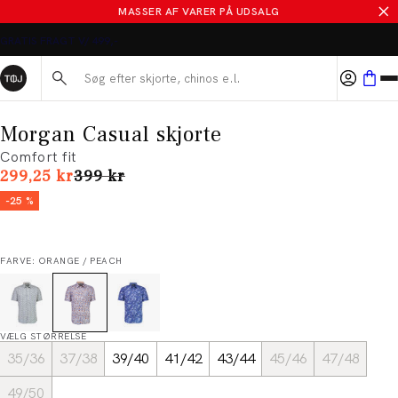
MASSER AF VARER PÅ UDSALG
Søg her...
Morgan Casual skjorte
Comfort fit
I alt (uden rabat)
299,25 kr
399 kr
-25 %
FARVE: ORANGE / PEACH
VÆLG STØRRELSE
35/36
37/38
39/40
41/42
43/44
45/46
47/48
49/50