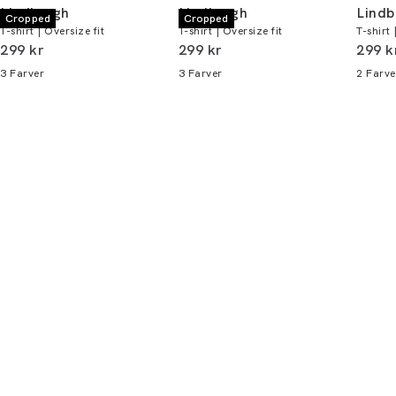
Lindbergh
Lindbergh
Lindb
Cropped
Cropped
T-shirt | Oversize fit
T-shirt | Oversize fit
T-shirt 
Du kan indløse din bonus 365 dage om året i
I alt (inkl. rabat)
I alt (inkl. rabat)
I alt 
299 kr
299 kr
299 k
alle butikker og online.
3
Farver
3
Farver
2
Farve
Bliv medlem
* Rabatten gælder alle ikke-nedsatte varer.