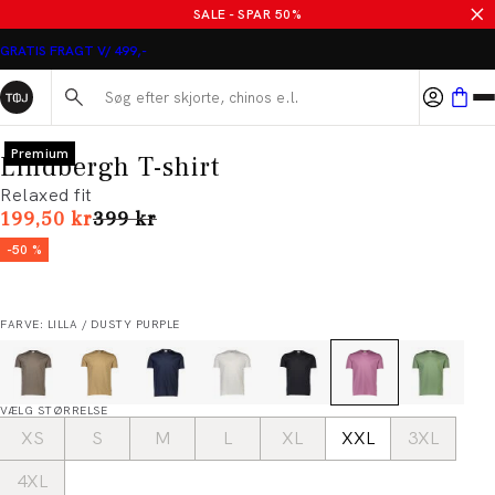
SALE - SPAR 50%
GRATIS FRAGT V/ 499,-
Søg her...
Premium
Lindbergh T-shirt
Relaxed fit
I alt (uden rabat)
199,50 kr
399 kr
-50 %
FARVE: LILLA / DUSTY PURPLE
VÆLG STØRRELSE
XS
S
M
L
XL
XXL
3XL
4XL