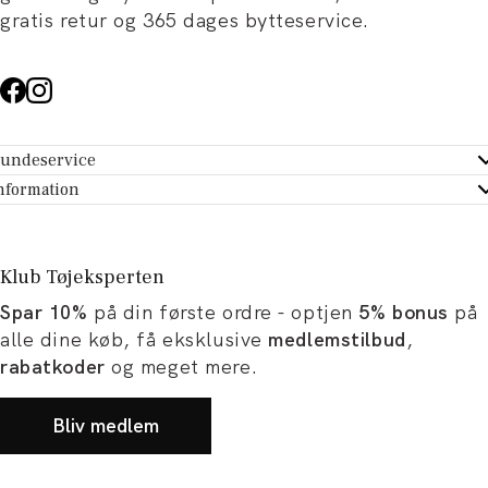
gratis retur og 365 dages bytteservice.
undeservice
ndeservice - Hjælpecenter
nformation
m Tøjeksperten
ontakt
tikker
turportal
Klub Tøjeksperten
spiration og artikler
rtryd dit køb
Spar 10%
på din første ordre - optjen
5% bonus
på
ørrelsesguide
avekort
alle dine køb, få eksklusive
medlemstilbud
,
b og karriere
turnering
rabatkoder
og meget mere.
okumentation
Bliv medlem