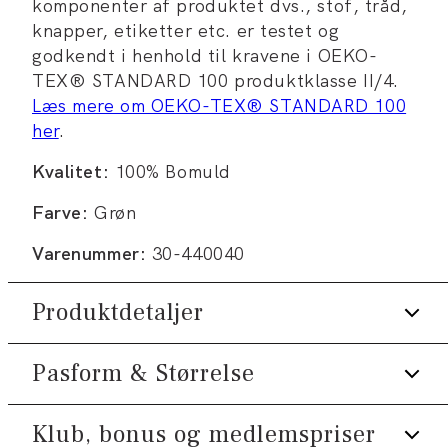
komponenter af produktet dvs., stof, tråd,
knapper, etiketter etc. er testet og
godkendt i henhold til kravene i OEKO-
TEX® STANDARD 100 produktklasse II/4.
Læs mere om OEKO-TEX® STANDARD 100
her
.
Kvalitet:
100% Bomuld
Farve:
Grøn
Varenummer:
30-440040
Produktdetaljer
Pasform & Størrelse
Lavet i 100% merceriseret bomuld, som
krymper mindre.
Slidsstærkt bomuldsstof.
Klub, bonus og medlemspriser
Fit:
Relaxed fit