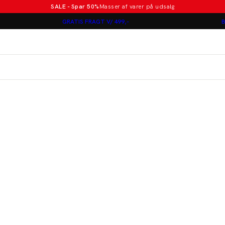
SALE - Spar 50%
Masser af varer på udsalg
Poloer i nye farver
GRATIS FRAGT V/ 499,-
B
Lindbergh
Jakkesæt fra 1499 kr.
er