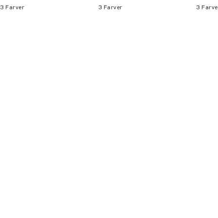
3
Farver
3
Farver
3
Farve
Bliv medlem
* Rabatten gælder alle ikke-nedsatte varer.