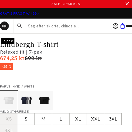
SALE - SPAR 50%
GRATIS FRAGT V/ 499,-
Søg her...
7-pak
Lindbergh T-shirt
Relaxed fit | 7-pak
I alt (uden rabat)
674,25 kr
899 kr
-25 %
FARVE: HVID / WHITE
VÆLG STØRRELSE
XS
S
M
L
XL
XXL
3XL
4XL