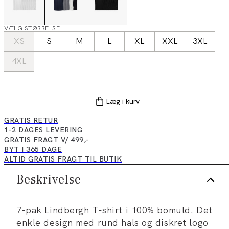
VÆLG STØRRELSE
XS
S
M
L
XL
XXL
3XL
4XL
Læg i kurv
GRATIS RETUR
1-2 DAGES LEVERING
GRATIS FRAGT V/ 499,-
BYT I 365 DAGE
ALTID GRATIS FRAGT TIL BUTIK
Beskrivelse
7-pak Lindbergh T-shirt i 100% bomuld. Det
enkle design med rund hals og diskret logo