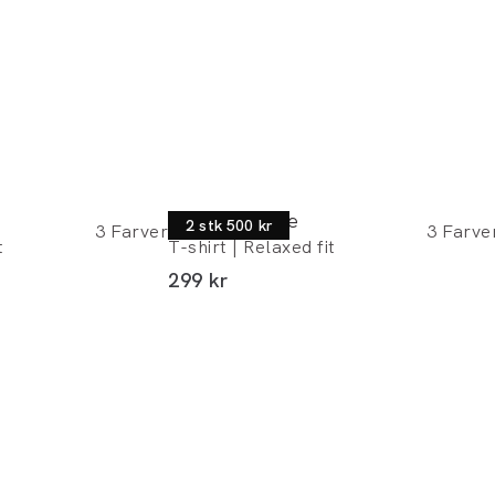
Junk de Luxe
2 stk 500 kr
3
Farver
3
Farve
t
T-shirt | Relaxed fit
I alt (inkl. rabat)
299 kr