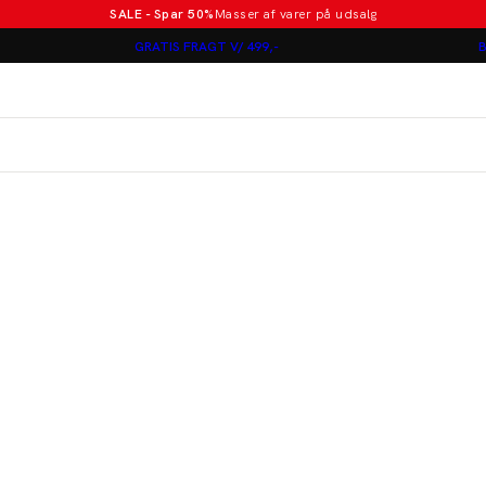
SALE - Spar 50%
Masser af varer på udsalg
Poloer i nye farver
GRATIS FRAGT V/ 499,-
B
Lindbergh
Jakkesæt fra 1499 kr.
er