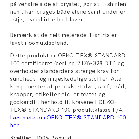
på venstre side af brystet, gør at T-shirten
nemt kan bruges både alene samt under en
trøje, overshirt eller blazer.
Bemærk at de helt melerede T-shirts er
lavet i bomuldsblend.
Dette produkt er OEKO-TEX® STANDARD
100 certificeret (cert.nr. 2176-328 DTI) og
overholder standardens strenge krav for
sundheds- og miljøskadelige stoffer. Alle
komponenter af produktet dvs., stof, tråd,
knapper, etiketter etc. er testet og
godkendt i henhold til kravene i OEKO-
TEX® STANDARD 100 produktklasse II/4.
Læs mere om OEKO-TEX® STANDARD 100
her
.
Kvalitet:
100% Bomuld