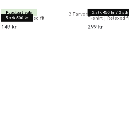
Lindbergh
Lindbergh
Populært valg
2 stk 450 kr / 3 stk
3
Farver
T-shirt | Relaxed fit
T-shirt | Relaxed f
5 stk 500 kr
I alt (inkl. rabat)
I alt (inkl. rabat)
149 kr
299 kr