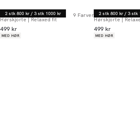
Lindbergh
Lindbergh
2 stk 800 kr / 3 stk 1000 kr
2 stk 800 kr / 3 stk
9
Farver
Hørskjorte | Relaxed fit
Hørskjorte | Relaxe
I alt (inkl. rabat)
I alt (inkl. rabat)
499 kr
499 kr
Produkt egenskaber
Produkt egenskaber
MED HØR
MED HØR