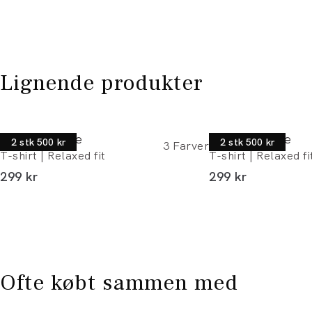
Lignende produkter
Junk de Luxe
Junk de Luxe
2 stk 500 kr
2 stk 500 kr
3
Farver
T-shirt | Relaxed fit
T-shirt | Relaxed fi
I alt (inkl. rabat)
I alt (inkl. rabat)
299 kr
299 kr
Ofte købt sammen med