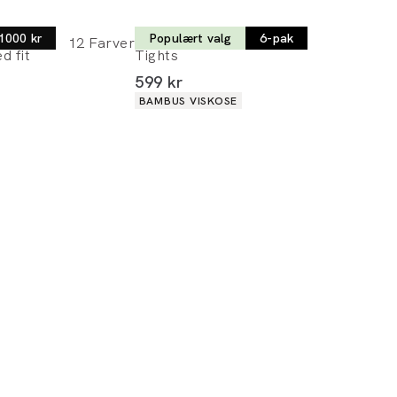
Lindbergh | 6-pak
 1000 kr
Populært valg
6-pak
12
Farver
d fit
Tights
I alt (inkl. rabat)
599 kr
Produkt egenskaber
BAMBUS VISKOSE