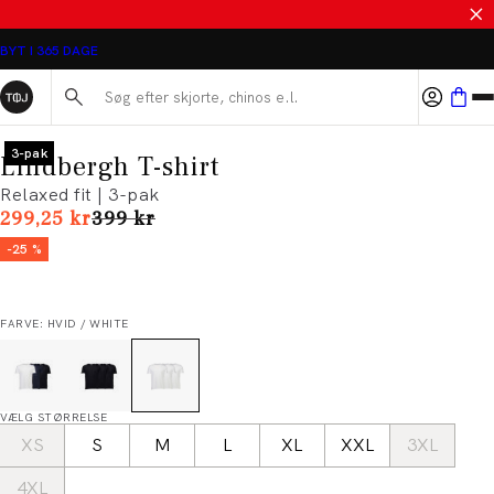
SALE - SPAR 50%
BYT I 365 DAGE
Søg her...
3-pak
Lindbergh T-shirt
Relaxed fit | 3-pak
I alt (uden rabat)
299,25 kr
399 kr
-25 %
FARVE: HVID / WHITE
VÆLG STØRRELSE
XS
S
M
L
XL
XXL
3XL
4XL