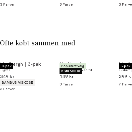
3
Farver
3
Farver
3
Farve
Bliv medlem
* Rabatten gælder alle ikke-nedsatte varer.
Ofte købt sammen med
Lindbergh | 3-pak
Lindbergh
Lindb
3-pak
Populært valg
3-pak
Tights
T-shirt | Relaxed fit
T-shirt 
5 stk 500 kr
I alt (inkl. rabat)
I alt (inkl. rabat)
I alt 
349 kr
149 kr
399 k
Produkt egenskaber
BAMBUS VISKOSE
3
Farver
7
Farve
3
Farver