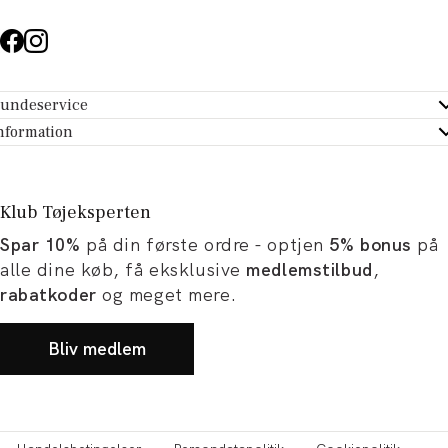
undeservice
ndeservice - Hjælpecenter
nformation
m Tøjeksperten
ontakt
tikker
turportal
Klub Tøjeksperten
spiration og artikler
rtryd dit køb
Spar 10%
på din første ordre - optjen
5% bonus
på
ørrelsesguide
avekort
alle dine køb, få eksklusive
medlemstilbud
,
b og karriere
turnering
rabatkoder
og meget mere.
okumentation
Bliv medlem