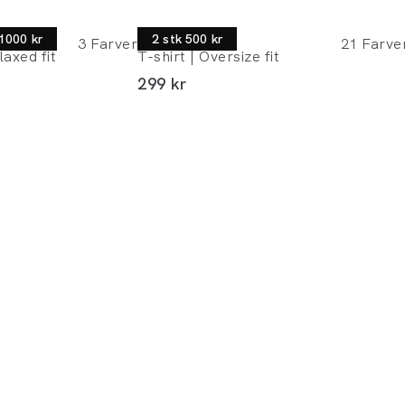
Lindbergh
 1000 kr
2 stk 500 kr
3
Farver
21
Farve
laxed fit
T-shirt | Oversize fit
I alt (inkl. rabat)
299 kr