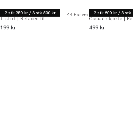
Lindbergh
Lindbergh
2 stk 350 kr / 3 stk 500 kr
2 stk 800 kr / 3 stk
44
Farver
T-shirt | Relaxed fit
Casual skjorte | Re
I alt (inkl. rabat)
I alt (inkl. rabat)
199 kr
499 kr