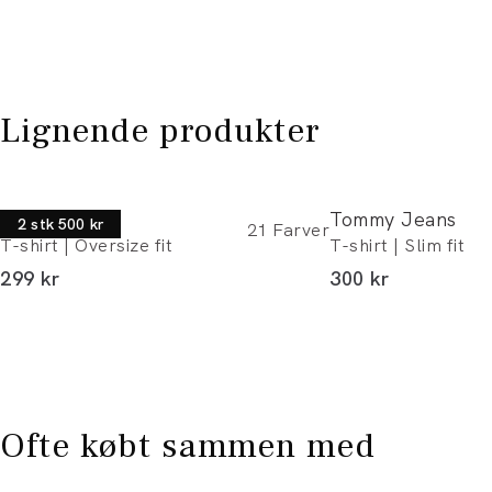
Lignende produkter
Lindbergh
Tommy Jeans
2 stk 500 kr
21
Farver
T-shirt | Oversize fit
T-shirt | Slim fit
I alt (inkl. rabat)
I alt (inkl. rabat)
299 kr
300 kr
Ofte købt sammen med