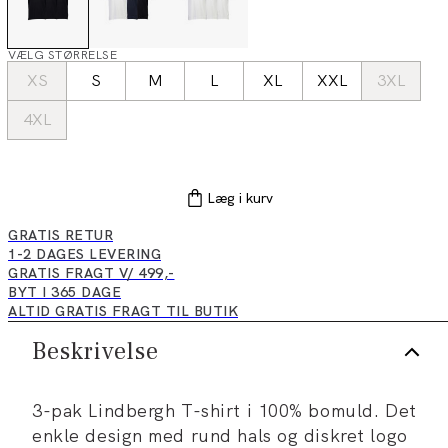
VÆLG STØRRELSE
XS
S
M
L
XL
XXL
3XL
4XL
Læg i kurv
GRATIS RETUR
1-2 DAGES LEVERING
GRATIS FRAGT V/ 499,-
BYT I 365 DAGE
ALTID GRATIS FRAGT TIL BUTIK
Beskrivelse
3-pak Lindbergh T-shirt i 100% bomuld. Det
enkle design med rund hals og diskret logo