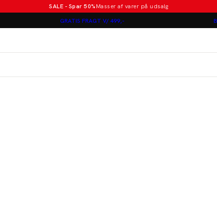
SALE - Spar 50%
Masser af varer på udsalg
Poloer i nye farver
GRATIS FRAGT V/ 499,-
B
Lindbergh
Jakkesæt fra 1499 kr.
er