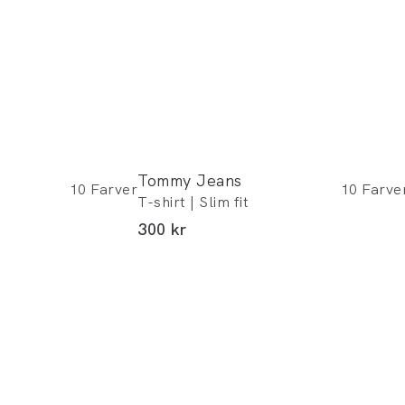
Tommy Jeans
10
Farver
10
Farve
T-shirt | Slim fit
I alt (inkl. rabat)
300 kr