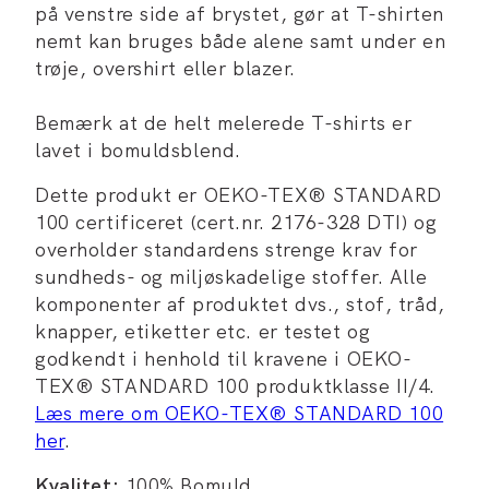
på venstre side af brystet, gør at T-shirten
nemt kan bruges både alene samt under en
trøje, overshirt eller blazer.
Bemærk at de helt melerede T-shirts er
lavet i bomuldsblend.
Dette produkt er OEKO-TEX® STANDARD
100 certificeret (cert.nr. 2176-328 DTI) og
overholder standardens strenge krav for
sundheds- og miljøskadelige stoffer. Alle
komponenter af produktet dvs., stof, tråd,
knapper, etiketter etc. er testet og
godkendt i henhold til kravene i OEKO-
TEX® STANDARD 100 produktklasse II/4.
Læs mere om OEKO-TEX® STANDARD 100
her
.
Kvalitet:
100% Bomuld