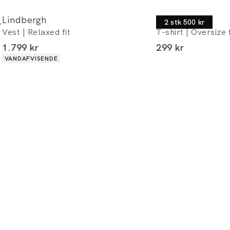
Lindbergh
Lindbergh
2 stk 500 kr
r
Vest | Relaxed fit
T-shirt | Oversize f
I alt (inkl. rabat)
I alt (inkl. rabat)
1.799 kr
299 kr
Produkt egenskaber
VANDAFVISENDE