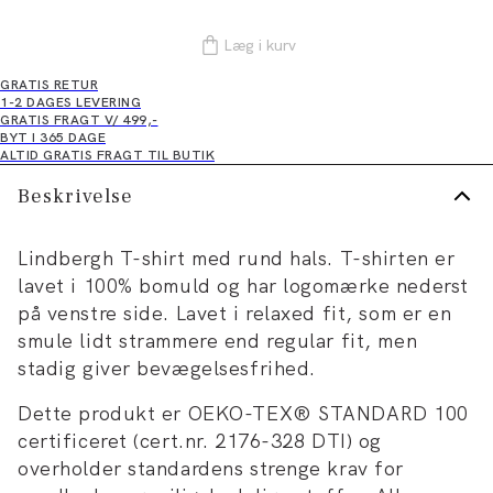
Læg i kurv
GRATIS RETUR
1-2 DAGES LEVERING
GRATIS FRAGT V/ 499,-
BYT I 365 DAGE
ALTID GRATIS FRAGT TIL BUTIK
Beskrivelse
Lindbergh T-shirt med rund hals. T-shirten er
lavet i 100% bomuld og har logomærke nederst
på venstre side. Lavet i relaxed fit, som er en
smule lidt strammere end regular fit, men
stadig giver bevægelsesfrihed.
Dette produkt er OEKO-TEX® STANDARD 100
certificeret (cert.nr. 2176-328 DTI) og
overholder standardens strenge krav for