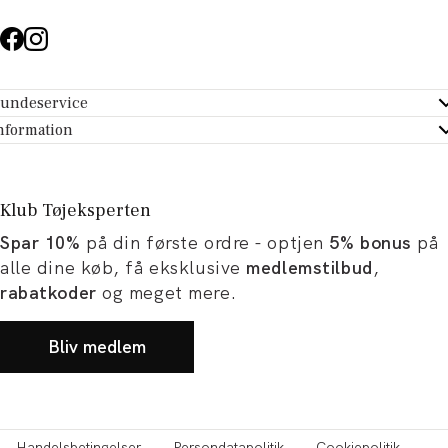
undeservice
ndeservice - Hjælpecenter
nformation
m Tøjeksperten
ontakt
tikker
turportal
Klub Tøjeksperten
spiration og artikler
rtryd dit køb
Spar 10%
på din første ordre - optjen
5% bonus
på
ørrelsesguide
avekort
alle dine køb, få eksklusive
medlemstilbud
,
b og karriere
turnering
rabatkoder
og meget mere.
okumentation
Bliv medlem
Handelsbetingelser
Persondatapolitik
Cookiepolitik