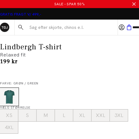
SALE - SPAR 50%
GRATIS FRAGT V/ 499,-
Søg her...
Lindbergh T-shirt
Relaxed fit
I alt (inkl. rabat)
199 kr
FARVE: GRØN / GREEN
VÆLG STØRRELSE
XS
S
M
L
XL
XXL
3XL
4XL