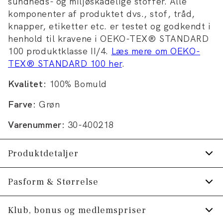
sundheds- og miljøskadelige stoffer. Alle
komponenter af produktet dvs., stof, tråd,
knapper, etiketter etc. er testet og godkendt i
henhold til kravene i OEKO-TEX® STANDARD
100 produktklasse II/4.
Læs mere om OEKO-
TEX® STANDARD 100 her
.
Kvalitet:
100% Bomuld
Farve:
Grøn
Varenummer:
30-400218
Produktdetaljer
Logomærke nederst på venstre side.
Pasform & Størrelse
T-shirten har rund hals.
Fit:
Relaxed fit
Klub, bonus og medlemspriser
Fremstillet i 100% bomuld.