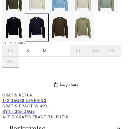
VÆLG STØRRELSE
XS
S
M
L
XL
XXL
3XL
4XL
Læg i kurv
GRATIS RETUR
1-2 DAGES LEVERING
GRATIS FRAGT V/ 499,-
BYT I 365 DAGE
ALTID GRATIS FRAGT TIL BUTIK
Beskrivelse