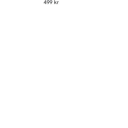
I alt (inkl. rabat)
499 kr