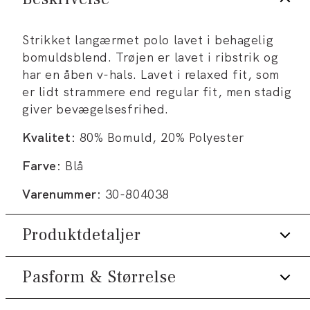
Strikket langærmet polo lavet i behagelig
bomuldsblend. Trøjen er lavet i ribstrik og
har en åben v-hals. Lavet i relaxed fit, som
er lidt strammere end regular fit, men stadig
giver bevægelsesfrihed.
Kvalitet:
80% Bomuld, 20% Polyester
Farve:
Blå
Varenummer:
30-804038
Produktdetaljer
Pasform & Størrelse
Logomærke nederst på venstre side.
Trøjen er lavet i ribstrik.