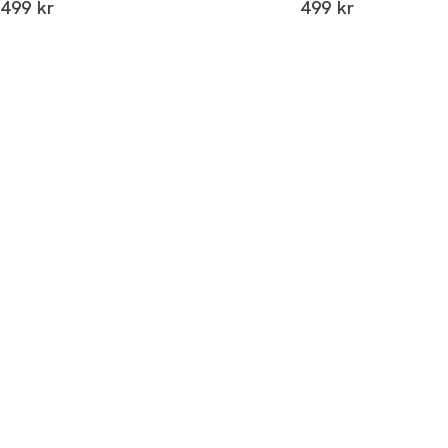
I alt (inkl. rabat)
I alt (inkl. rabat)
499 kr
499 kr