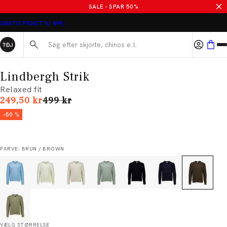
SALE - SPAR 50%
GRATIS FRAGT V/ 499,-
Søg her...
Lindbergh Strik
Relaxed fit
I alt (uden rabat)
249,50 kr
499 kr
-50 %
FARVE: BRUN / BROWN
VÆLG STØRRELSE