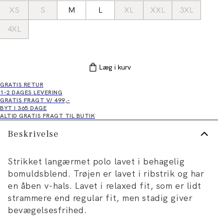
XS
S
M
L
XL
XXL
3XL
4XL
Læg i kurv
GRATIS RETUR
1-2 DAGES LEVERING
GRATIS FRAGT V/ 499,-
BYT I 365 DAGE
ALTID GRATIS FRAGT TIL BUTIK
Beskrivelse
Strikket langærmet polo lavet i behagelig
bomuldsblend. Trøjen er lavet i ribstrik og har
en åben v-hals. Lavet i relaxed fit, som er lidt
strammere end regular fit, men stadig giver
bevægelsesfrihed.