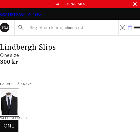
SALE - SPAR 50%
GRATIS FRAGT V/ 499,-
Søg her...
Lindbergh Slips
Onesize
I alt (inkl. rabat)
300 kr
FARVE: BLÅ / NAVY
VÆLG STØRRELSE
ONE