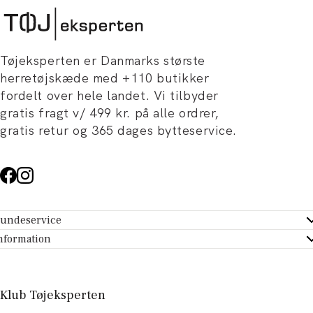
Tøjeksperten er Danmarks største
herretøjskæde med +110 butikker
fordelt over hele landet. Vi tilbyder
gratis fragt v/ 499 kr. på alle ordrer,
gratis retur og 365 dages bytteservice.
undeservice
ndeservice - Hjælpecenter
nformation
m Tøjeksperten
ontakt
tikker
turportal
Klub Tøjeksperten
spiration og artikler
rtryd dit køb