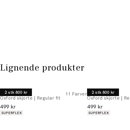
Lignende produkter
Morgan
Morgan
2 stk 800 kr
2 stk 800 kr
11
Farver
Oxford skjorte | Regular fit
Oxford skjorte | Re
I alt (inkl. rabat)
I alt (inkl. rabat)
499 kr
499 kr
Produkt egenskaber
Produkt egenskaber
SUPERFLEX
SUPERFLEX