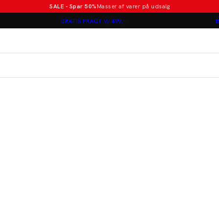
SALE - Spar 50%
Masser af varer på udsalg
Poloer i nye farver
GRATIS FRAGT V/ 499,-
B
Lindbergh
Jakkesæt fra 1499 kr.
er