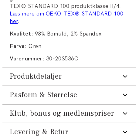
TEX® STANDARD 100 produktklasse II/4.
Læs mere om OEKO-TEX® STANDARD 100
her
.
Kvalitet:
98% Bomuld, 2% Spandex
Farve:
Grøn
Varenummer:
30-203536C
Produktdetaljer
Pasform & Størrelse
Skjorten har kinakrave.
Lomme på venstre bryst.
Klub, bonus og medlemspriser
Fit:
Relaxed fit
Manchetten har to knapper til at justere
størrelsen.
Tæt pasform, der sidder til uden at være
Levering & Retur
Tilmeld dig Klub Tøjeksperten helt gratis.
Certificeret med OEKO-TEX®
stram