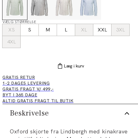
VÆLG STØRRELSE
XS
S
M
L
XL
XXL
3XL
4XL
Læg i kurv
GRATIS RETUR
1-2 DAGES LEVERING
GRATIS FRAGT V/ 499,-
BYT I 365 DAGE
ALTID GRATIS FRAGT TIL BUTIK
Beskrivelse
Oxford skjorte fra Lindbergh med kinakrave