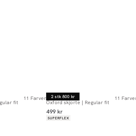
Morgan
2 stk 800 kr
11
Farver
11
Farve
gular fit
Oxford skjorte | Regular fit
I alt (inkl. rabat)
499 kr
Produkt egenskaber
SUPERFLEX