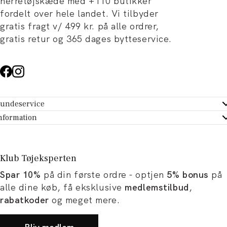
herretøjskæde med +110 butikker
fordelt over hele landet. Vi tilbyder
gratis fragt v/ 499 kr. på alle ordrer,
gratis retur og 365 dages bytteservice.
undeservice
ndeservice - Hjælpecenter
nformation
m Tøjeksperten
ontakt
tikker
turportal
Klub Tøjeksperten
spiration og artikler
rtryd dit køb
Spar 10%
på din første ordre - optjen
5% bonus
på
ørrelsesguide
avekort
alle dine køb, få eksklusive
medlemstilbud
,
b og karriere
turnering
rabatkoder
og meget mere.
okumentation