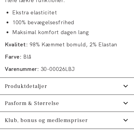
flere lækre funktioner:
Ekstra elasticitet
100% bevægelsesfrihed
Maksimal komfort dagen lang
Kvalitet:
98% Kæmmet bomuld, 2% Elastan
Farve:
Blå
Varenummer:
30-00026LBJ
Produktdetaljer
Mærke med logo på linningen.
Pasform & Størrelse
Jeansene har gylp med lynlås.
Fit:
Tapered fit
Klub, bonus og medlemspriser
Lavet med Superflex, der giver ekstra
elasticitet og komfort.
Lidt mere tætsiddende ved hofterne og