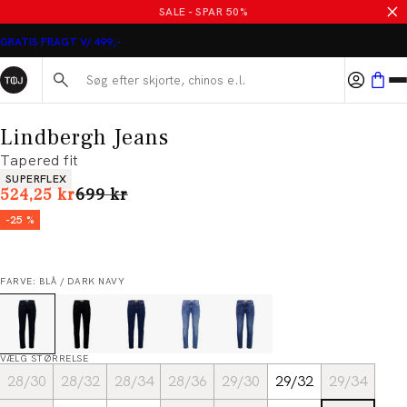
SALE - SPAR 50%
GRATIS FRAGT V/ 499,-
Søg her...
Lindbergh Jeans
Tapered fit
Produkt egenskaber
SUPERFLEX
I alt (uden rabat)
524,25 kr
699 kr
-25 %
FARVE: BLÅ / DARK NAVY
VÆLG STØRRELSE
28/30
28/32
28/34
28/36
29/30
29/32
29/34