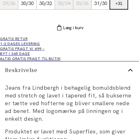
29/36
30/30
30/32
30/34
30/36
31/30
+
31
Læg i kurv
GRATIS RETUR
1-2 DAGES LEVERING
GRATIS FRAGT V/ 499,-
BYT I 365 DAGE
ALTID GRATIS FRAGT TIL BUTIK
Beskrivelse
Jeans fra Lindbergh i behagelig bomuldsblend
med stretch og lavet i tapered fit, så bukserne
er tætte ved hofterne og bliver smallere nede
ad benet. Med logomærke på linningen og i
enkelt design.
Produktet er lavet med Superflex, som giver