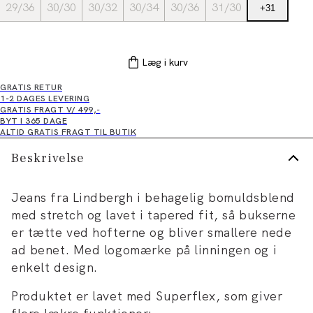
29/36
30/30
30/32
30/34
30/36
31/30
+
31
Læg i kurv
GRATIS RETUR
1-2 DAGES LEVERING
GRATIS FRAGT V/ 499,-
BYT I 365 DAGE
ALTID GRATIS FRAGT TIL BUTIK
Beskrivelse
Jeans fra Lindbergh i behagelig bomuldsblend
med stretch og lavet i tapered fit, så bukserne
er tætte ved hofterne og bliver smallere nede
ad benet. Med logomærke på linningen og i
enkelt design.
Produktet er lavet med Superflex, som giver