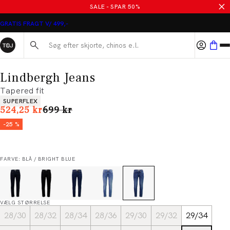
SALE - SPAR 50%
GRATIS FRAGT V/ 499,-
Søg her...
Lindbergh Jeans
Tapered fit
Produkt egenskaber
SUPERFLEX
I alt (uden rabat)
524,25 kr
699 kr
-25 %
FARVE: BLÅ / BRIGHT BLUE
VÆLG STØRRELSE
28/30
28/32
28/34
28/36
29/30
29/32
29/34