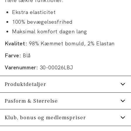
flere lækre funktioner:
Ekstra elasticitet
100% bevægelsesfrihed
Maksimal komfort dagen lang
Kvalitet:
98% Kæmmet bomuld, 2% Elastan
Farve:
Blå
Varenummer:
30-00026LBJ
Produktdetaljer
Mærke med logo på linningen.
Pasform & Størrelse
Jeansene har gylp med lynlås.
Fit:
Tapered fit
Klub, bonus og medlemspriser
Lavet med Superflex, der giver ekstra
elasticitet og komfort.
Lidt mere tætsiddende ved hofterne og