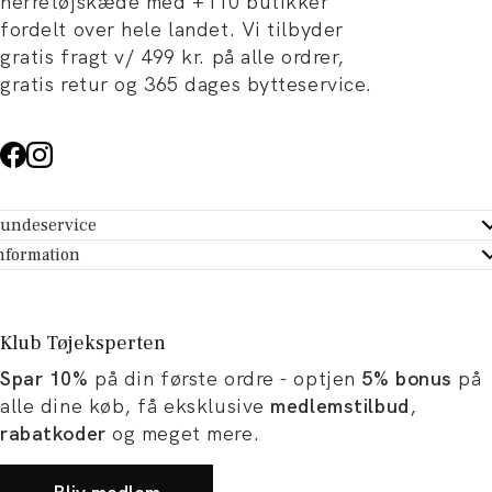
herretøjskæde med +110 butikker
fordelt over hele landet. Vi tilbyder
gratis fragt v/ 499 kr. på alle ordrer,
gratis retur og 365 dages bytteservice.
undeservice
ndeservice - Hjælpecenter
nformation
m Tøjeksperten
ontakt
tikker
turportal
Klub Tøjeksperten
spiration og artikler
rtryd dit køb
Spar 10%
på din første ordre - optjen
5% bonus
på
ørrelsesguide
avekort
alle dine køb, få eksklusive
medlemstilbud
,
b og karriere
turnering
rabatkoder
og meget mere.
okumentation