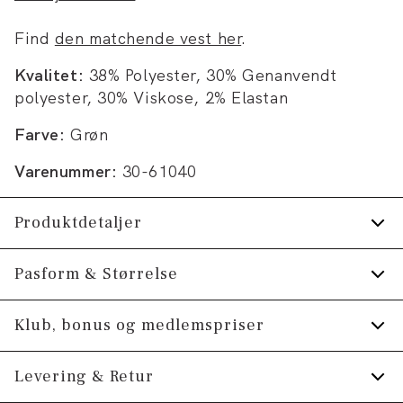
Find
den matchende vest her
.
Kvalitet:
38% Polyester, 30% Genanvendt
polyester, 30% Viskose, 2% Elastan
Farve:
Grøn
Varenummer:
30-61040
Produktdetaljer
Jakken har dobbeltslids.
Pasform & Størrelse
Pressefolder.
Fit:
Slim fit
Klub, bonus og medlemspriser
Bukserne har gylp med lynlås.
Produktet er lille i størrelsen, så vi anbefaler at
Fremstillet med stretch for ekstra komfort.
Tilmeld dig Klub Tøjeksperten helt gratis.
Levering & Retur
gå en størrelse op., Tætsiddende pasform, der
Helforet, hvilket giver en smidig jakke med