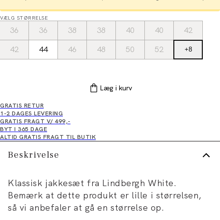
VÆLG STØRRELSE
36
36
38
38
40
40
42
42
44
46
48
50
52
+
8
Læg i kurv
GRATIS RETUR
1-2 DAGES LEVERING
GRATIS FRAGT V/ 499,-
BYT I 365 DAGE
ALTID GRATIS FRAGT TIL BUTIK
Beskrivelse
Klassisk jakkesæt fra Lindbergh White.
Bemærk at dette produkt er lille i størrelsen,
så vi anbefaler at gå en størrelse op.