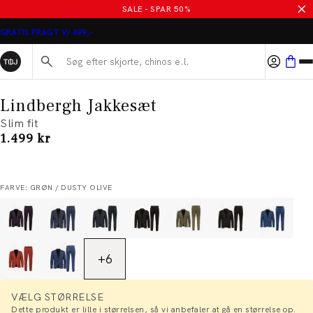
SALE - SPAR 50%
GRATIS FRAGT V/ 499,-
Søg her...
Lindbergh Jakkesæt
Slim fit
I alt (inkl. rabat)
1.499 kr
FARVE: GRØN / DUSTY OLIVE
+
6
VÆLG STØRRELSE
Dette produkt er lille i størrelsen, så vi anbefaler at gå en størrelse op.