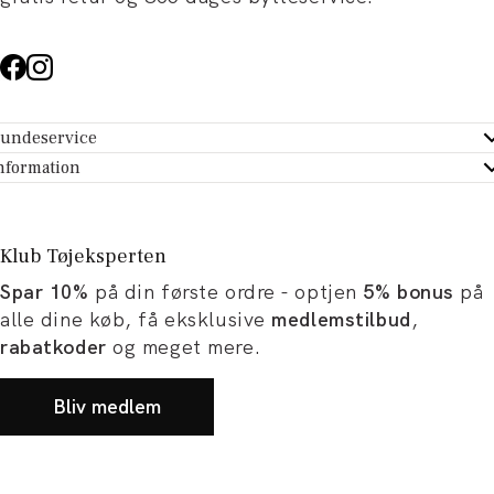
undeservice
ndeservice - Hjælpecenter
nformation
m Tøjeksperten
ontakt
tikker
turportal
Klub Tøjeksperten
spiration og artikler
rtryd dit køb
Spar 10%
på din første ordre - optjen
5% bonus
på
ørrelsesguide
avekort
alle dine køb, få eksklusive
medlemstilbud
,
b og karriere
turnering
rabatkoder
og meget mere.
okumentation
Bliv medlem