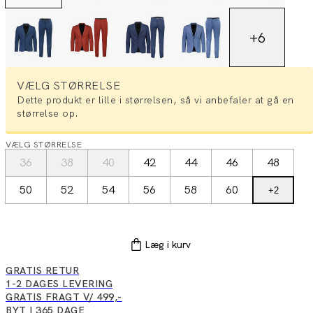
+
6
VÆLG STØRRELSE
Dette produkt er lille i størrelsen, så vi anbefaler at gå en
størrelse op.
VÆLG STØRRELSE
36
38
40
42
44
46
48
50
52
54
56
58
60
+
2
Læg i kurv
GRATIS RETUR
1-2 DAGES LEVERING
GRATIS FRAGT V/ 499,-
BYT I 365 DAGE