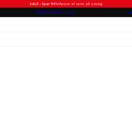
SALE - Spar 50%
Masser af varer på udsalg
Poloer i nye farver
GRATIS FRAGT V/ 499,-
B
Lindbergh
Jakkesæt fra 1499 kr.
er