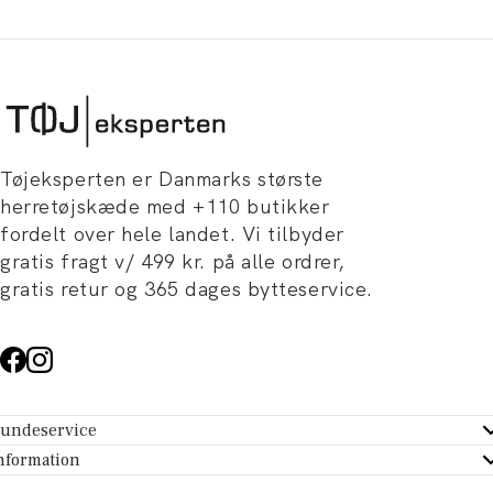
Tøjeksperten er Danmarks største
herretøjskæde med +110 butikker
fordelt over hele landet. Vi tilbyder
gratis fragt v/ 499 kr. på alle ordrer,
gratis retur og 365 dages bytteservice.
undeservice
ndeservice - Hjælpecenter
nformation
m Tøjeksperten
ontakt