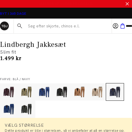
SALE - SPAR 50%
BYT I 365 DAGE
Søg her...
Lindbergh Jakkesæt
Slim fit
I alt (inkl. rabat)
1.499 kr
FARVE: BLÅ / NAVY
VÆLG STØRRELSE
Dette produkt er lille i størrelsen, så vi anbefaler at gå en størrelse op.