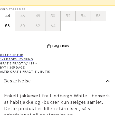
VÆLG STØRRELSE
44
46
48
50
52
54
56
58
60
62
64
Læg i kurv
GRATIS RETUR
1-2 DAGES LEVERING
GRATIS FRAGT V/ 499,-
BYT I 365 DAGE
ALTID GRATIS FRAGT TIL BUTIK
Beskrivelse
Enkelt jakkesæt fra Lindbergh White - bemærk
at habitjakke og -bukser kun sælges samlet.
Dette produkt er lille i størrelsen, så vi
anbefaler at gå en størrelse op.