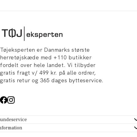
Tøjeksperten er Danmarks største
herretøjskæde med +110 butikker
fordelt over hele landet. Vi tilbyder
gratis fragt v/ 499 kr. på alle ordrer,
gratis retur og 365 dages bytteservice.
undeservice
ndeservice - Hjælpecenter
nformation
m Tøjeksperten
ontakt