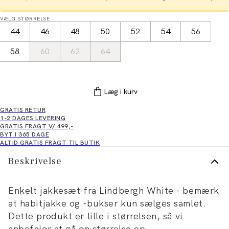
VÆLG STØRRELSE
44
46
48
50
52
54
56
58
60
62
64
Læg i kurv
GRATIS RETUR
1-2 DAGES LEVERING
GRATIS FRAGT V/ 499,-
BYT I 365 DAGE
ALTID GRATIS FRAGT TIL BUTIK
Beskrivelse
Enkelt jakkesæt fra Lindbergh White - bemærk
at habitjakke og -bukser kun sælges samlet.
Dette produkt er lille i størrelsen, så vi
anbefaler at gå en størrelse op.