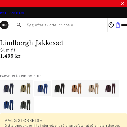
SALE - SPAR 50%
BYT I 365 DAGE
Søg her...
Lindbergh Jakkesæt
Slim fit
I alt (inkl. rabat)
1.499 kr
FARVE: BLÅ / INDIGO BLUE
VÆLG STØRRELSE
Dette produkt er lille i størrelsen, så vi anbefaler at gå en størrelse op.