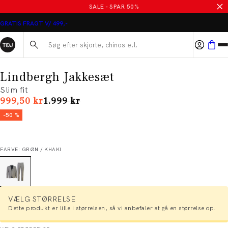
SALE - SPAR 50%
GRATIS FRAGT V/ 499,-
Søg her...
Lindbergh Jakkesæt
Slim fit
I alt (uden rabat)
999,50 kr
1.999 kr
-50 %
FARVE: GRØN / KHAKI
VÆLG STØRRELSE
Dette produkt er lille i størrelsen, så vi anbefaler at gå en størrelse op.