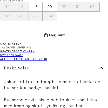
VÆLG STØRRELSE
44
46
48
50
52
54
56
58
60
62
64
Læg i kurv
GRATIS RETUR
1-2 DAGES LEVERING
GRATIS FRAGT V/ 499,-
BYT I 365 DAGE
ALTID GRATIS FRAGT TIL BUTIK
Beskrivelse
Jakkesæt fra Lindbergh - bemærk at jakke og
bukser kun sælges samlet.
Bukserne er klassiske habitbukser som lukkes
med knap og skjult lynlås, og som har