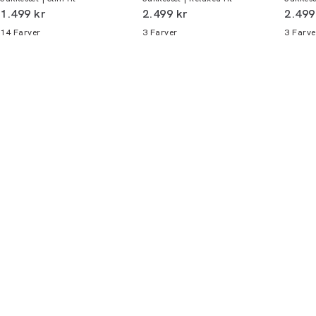
Du kan indløse din bonus 365 dage om året i
I alt (inkl. rabat)
I alt (inkl. rabat)
I alt 
1.499 kr
2.499 kr
2.499
alle butikker og online.
14
Farver
3
Farver
3
Farve
Bliv medlem
* Rabatten gælder alle ikke-nedsatte varer.