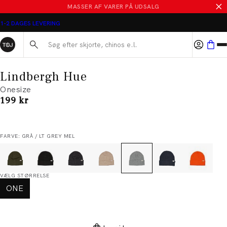
MASSER AF VARER PÅ UDSALG
1-2 DAGES LEVERING
Søg her...
Lindbergh Hue
Onesize
I alt (inkl. rabat)
199 kr
FARVE: GRÅ / LT GREY MEL
VÆLG STØRRELSE
ONE