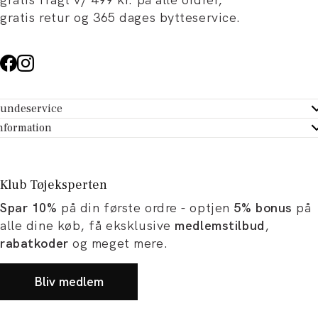
gratis retur og 365 dages bytteservice.
undeservice
ndeservice - Hjælpecenter
nformation
m Tøjeksperten
ontakt
tikker
turportal
Klub Tøjeksperten
spiration og artikler
rtryd dit køb
Spar 10%
på din første ordre - optjen
5% bonus
på
ørrelsesguide
avekort
alle dine køb, få eksklusive
medlemstilbud
,
b og karriere
turnering
rabatkoder
og meget mere.
okumentation
Bliv medlem