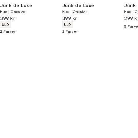
handler - og gælder både i butik og online.
Junk de Luxe
Junk de Luxe
Junk 
Hue | Onesize
Hue | Onesize
Hue | O
Du kan indløse din bonus 365 dage om året i
I alt (inkl. rabat)
I alt (inkl. rabat)
I alt 
399 kr
399 kr
299 k
alle butikker og online.
Produkt egenskaber
Produkt egenskaber
ULD
ULD
5
Farve
2
Farver
2
Farver
Bliv medlem
* Rabatten gælder alle ikke-nedsatte varer.