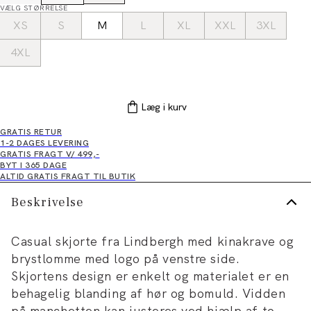
VÆLG STØRRELSE
XS
S
M
L
XL
XXL
3XL
4XL
Læg i kurv
GRATIS RETUR
1-2 DAGES LEVERING
GRATIS FRAGT V/ 499,-
BYT I 365 DAGE
ALTID GRATIS FRAGT TIL BUTIK
Beskrivelse
Casual skjorte fra Lindbergh med kinakrave og
brystlomme med logo på venstre side.
Skjortens design er enkelt og materialet er en
behagelig blanding af hør og bomuld. Vidden
på manchetten kan justeres ved hjælp af to