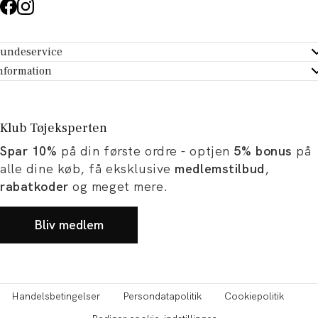
undeservice
ndeservice - Hjælpecenter
nformation
m Tøjeksperten
ontakt
tikker
turportal
Klub Tøjeksperten
spiration og artikler
rtryd dit køb
Spar 10%
på din første ordre - optjen
5% bonus
på
ørrelsesguide
avekort
alle dine køb, få eksklusive
medlemstilbud
,
b og karriere
turnering
rabatkoder
og meget mere.
okumentation
Bliv medlem
Handelsbetingelser
Persondatapolitik
Cookiepolitik