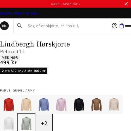
SALE - SPAR 50%
GRATIS FRAGT V/ 499,-
Søg her...
Lindbergh Hørskjorte
Relaxed fit
Produkt egenskaber
MED HØR
I alt (inkl. rabat)
499 kr
2 stk 800 kr / 3 stk 1000 kr
FARVE: GRØN / ARMY
+
2