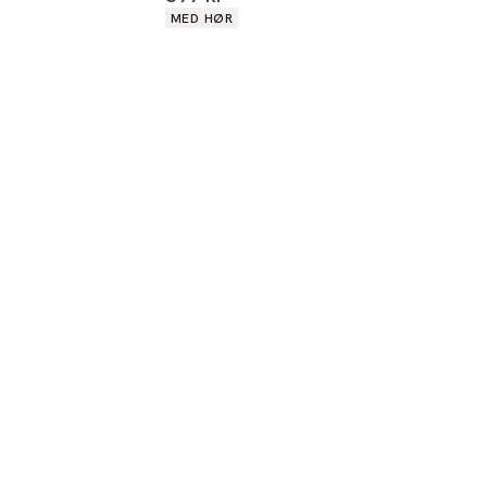
Produkt egenskaber
MED HØR