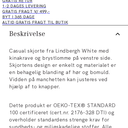
GRATIS RETUR
1-2 DAGES LEVERING
GRATIS FRAGT V/ 499,-
BYT I 365 DAGE
ALTID GRATIS FRAGT TIL BUTIK
Beskrivelse
Casual skjorte fra Lindbergh White med
kinakrave og brystlomme på venstre side.
Skjortens design er enkelt og materialet er
en behagelig blanding af hør og bomuld.
Vidden på manchetten kan justeres ved
hjælp af to knapper.
Dette produkt er OEKO-TEX® STANDARD
100 certificeret (cert.nr. 2176-328 DTI) og
overholder standardens strenge krav for
sundheds- og miljøskadelige stoffer. Alle