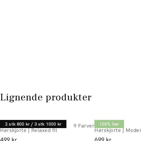
Lignende produkter
Lindbergh
Lindbergh
2 stk 800 kr / 3 stk 1000 kr
100% Hør
9
Farver
Hørskjorte | Relaxed fit
Hørskjorte | Moder
I alt (inkl. rabat)
I alt (inkl. rabat)
499 kr
699 kr