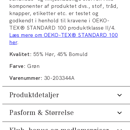
komponenter af produktet dvs., stof, tråd,
knapper, etiketter etc. er testet og
godkendt i henhold til kravene i OEKO-
TEX® STANDARD 100 produktklasse II/4.
Læs mere om OEKO-TEX® STANDARD 100
her
.
Kvalitet:
55% Hør, 45% Bomuld
Farve:
Grøn
Varenummer:
30-203344A
Produktdetaljer
Pasform & Størrelse
Certificeret med OEKO-TEX®
STANDARD 100.
Fremstillet i bomuldsblend med hør.
Fit:
Slim fit