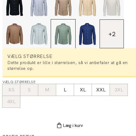
+
2
VÆLG STØRRELSE
Dette produkt er lille i størrelsen, så vi anbefaler at gå en
størrelse op.
VÆLG STØRRELSE
XS
S
M
L
XL
XXL
3XL
4XL
Læg i kurv