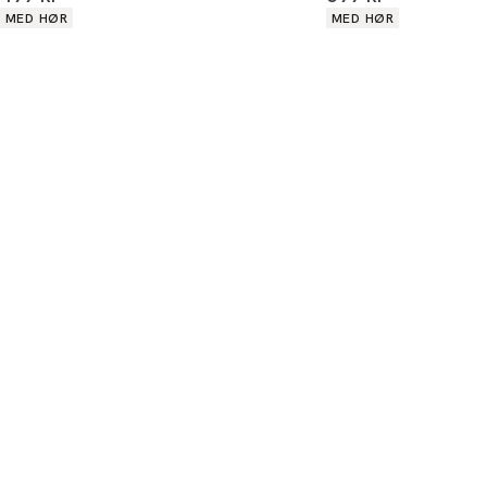
Produkt egenskaber
Produkt egenskaber
MED HØR
MED HØR