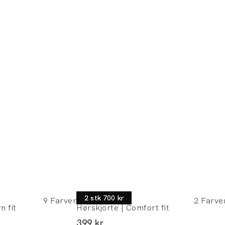
Morgan
2 stk 700 kr
9
Farver
2
Farve
n fit
Hørskjorte | Comfort fit
I alt (inkl. rabat)
399 kr