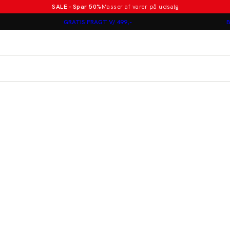
SALE - Spar 50%
Masser af varer på udsalg
Poloer i nye farver
GRATIS FRAGT V/ 499,-
B
Lindbergh
Jakkesæt fra 1499 kr.
er