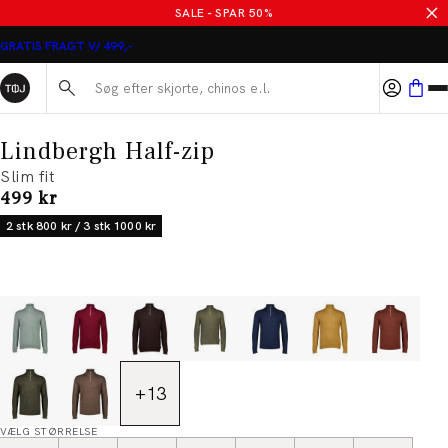
SALE - SPAR 50%
GRATIS FRAGT V/ 499,-
Søg her...
Lindbergh Half-zip
Slim fit
I alt (inkl. rabat)
499 kr
2 stk 800 kr / 3 stk 1000 kr
+
13
VÆLG STØRRELSE