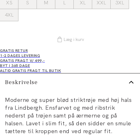
XS
S
M
L
XL
XXL
3XL
4XL
Læg i kurv
GRATIS RETUR
1-2 DAGES LEVERING
GRATIS FRAGT V/ 499,-
BYT I 365 DAGE
ALTID GRATIS FRAGT TIL BUTIK
Beskrivelse
Moderne og super blød striktrøje med høj hals
fra Lindbergh. Ensfarvet og med ribstrik
nederst på trøjen samt på ærmerne og på
halsen. Lavet i slim fit, så den sidder en smule
tættere til kroppen end ved regular fit.