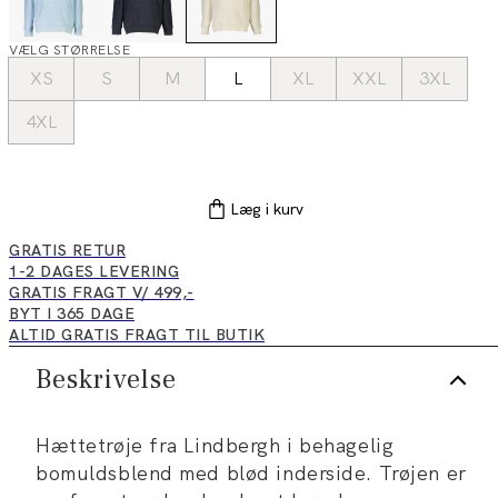
VÆLG STØRRELSE
XS
S
M
L
XL
XXL
3XL
4XL
Læg i kurv
GRATIS RETUR
1-2 DAGES LEVERING
GRATIS FRAGT V/ 499,-
BYT I 365 DAGE
ALTID GRATIS FRAGT TIL BUTIK
Beskrivelse
Hættetrøje fra Lindbergh i behagelig
bomuldsblend med blød inderside. Trøjen er