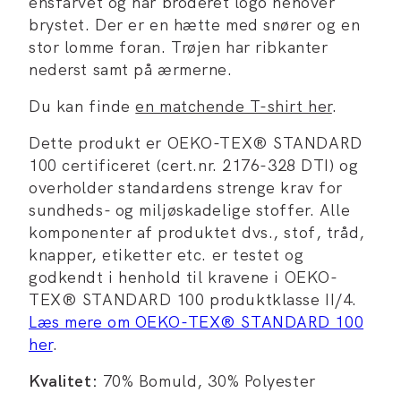
ensfarvet og har broderet logo henover
brystet. Der er en hætte med snører og en
stor lomme foran. Trøjen har ribkanter
nederst samt på ærmerne.
Du kan finde
en matchende T-shirt her
.
Dette produkt er OEKO-TEX® STANDARD
100 certificeret (cert.nr. 2176-328 DTI) og
overholder standardens strenge krav for
sundheds- og miljøskadelige stoffer. Alle
komponenter af produktet dvs., stof, tråd,
knapper, etiketter etc. er testet og
godkendt i henhold til kravene i OEKO-
TEX® STANDARD 100 produktklasse II/4.
Læs mere om OEKO-TEX® STANDARD 100
her
.
Kvalitet:
70% Bomuld, 30% Polyester