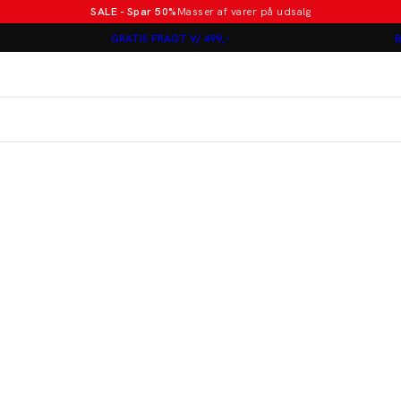
SALE - Spar 50%
Masser af varer på udsalg
Poloer i nye farver
GRATIS FRAGT V/ 499,-
B
Lindbergh
Jakkesæt fra 1499 kr.
er