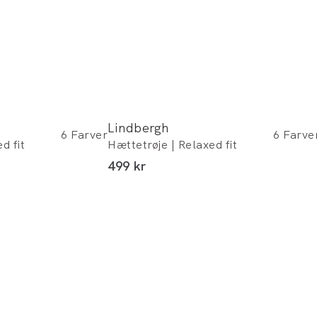
Lindbergh
6
Farver
6
Farve
d fit
Hættetrøje | Relaxed fit
I alt (inkl. rabat)
499 kr