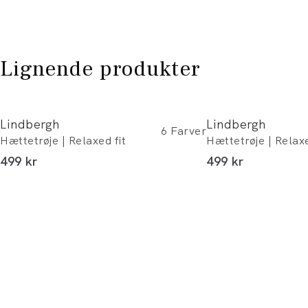
Lignende produkter
Lindbergh
Lindbergh
6
Farver
Hættetrøje | Relaxed fit
Hættetrøje | Relaxe
I alt (inkl. rabat)
I alt (inkl. rabat)
499 kr
499 kr