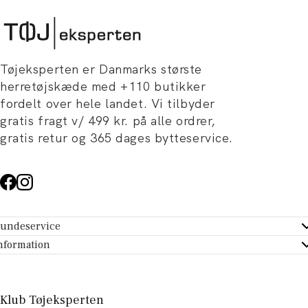
Tøjeksperten er Danmarks største
herretøjskæde med +110 butikker
fordelt over hele landet. Vi tilbyder
gratis fragt v/ 499 kr. på alle ordrer,
gratis retur og 365 dages bytteservice.
undeservice
ndeservice - Hjælpecenter
nformation
m Tøjeksperten
ontakt
tikker
turportal
Klub Tøjeksperten
spiration og artikler
rtryd dit køb