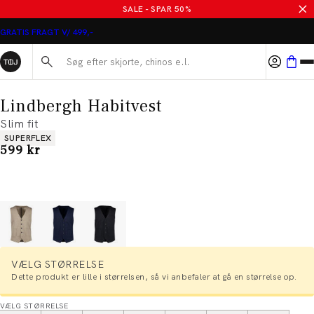
SALE - SPAR 50%
GRATIS FRAGT V/ 499,-
Søg her...
Lindbergh Habitvest
Slim fit
Produkt egenskaber
SUPERFLEX
I alt (inkl. rabat)
599 kr
VÆLG STØRRELSE
Dette produkt er lille i størrelsen, så vi anbefaler at gå en størrelse op.
VÆLG STØRRELSE