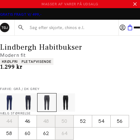
MASSER AF VARER PÅ UDSALG
GRATIS FRAGT V/ 499,-
Søg her...
Lindbergh Habitbukser
Modern fit
Produkt egenskaber
KRØLFRI
PLETAFVISENDE
I alt (inkl. rabat)
1.299 kr
FARVE: GRÅ / DK GREY
VÆLG STØRRELSE
44
46
48
50
52
54
56
58
60
62
64