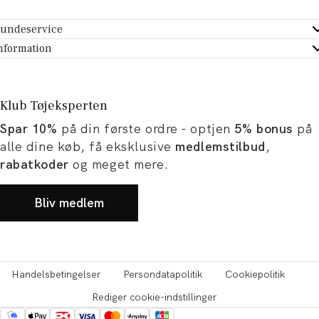
undeservice
ndeservice - Hjælpecenter
nformation
m Tøjeksperten
ontakt
tikker
turportal
Klub Tøjeksperten
spiration og artikler
rtryd dit køb
Spar 10%
på din første ordre - optjen
5% bonus
på
ørrelsesguide
avekort
alle dine køb, få eksklusive
medlemstilbud
,
b og karriere
turnering
rabatkoder
og meget mere.
okumentation
Bliv medlem
Handelsbetingelser
Persondatapolitik
Cookiepolitik
Rediger cookie-indstillinger