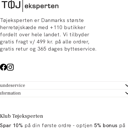
Tøjeksperten er Danmarks største
herretøjskæde med +110 butikker
fordelt over hele landet. Vi tilbyder
gratis fragt v/ 499 kr. på alle ordrer,
gratis retur og 365 dages bytteservice.
undeservice
ndeservice - Hjælpecenter
nformation
m Tøjeksperten
ontakt
tikker
turportal
Klub Tøjeksperten
spiration og artikler
rtryd dit køb
Spar 10%
på din første ordre - optjen
5% bonus
på
ørrelsesguide
avekort