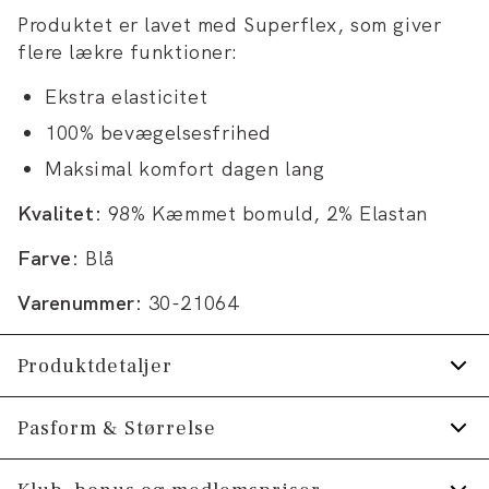
Produktet er lavet med Superflex, som giver
flere lækre funktioner:
Ekstra elasticitet
100% bevægelsesfrihed
Maksimal komfort dagen lang
Kvalitet:
98% Kæmmet bomuld, 2% Elastan
Farve:
Blå
Varenummer:
30-21064
Produktdetaljer
Skjorten har button-down krave.
Pasform & Størrelse
Manchetten har to knapper til at justere