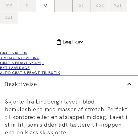
XS
S
M
L
XL
XXL
3XL
4XL
Læg i kurv
GRATIS RETUR
1-2 DAGES LEVERING
GRATIS FRAGT V/ 499,-
BYT I 365 DAGE
ALTID GRATIS FRAGT TIL BUTIK
Beskrivelse
Skjorte fra Lindbergh lavet i blød
bomuldsblend med masser af stretch. Perfekt
til kontoret eller en afslappet middag. Lavet i
slim fit, som sidder lidt tættere til kroppen
end en klassisk skjorte.