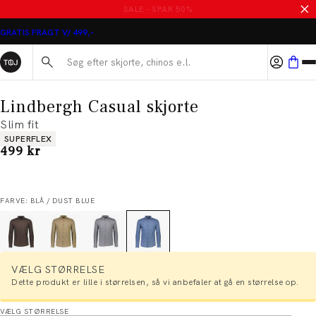
MASSER AF VARER PÅ UDSALG
GRATIS FRAGT V/ 499,-
Søg her...
Lindbergh Casual skjorte
Slim fit
Produkt egenskaber
SUPERFLEX
I alt (inkl. rabat)
499 kr
FARVE: BLÅ / DUST BLUE
VÆLG STØRRELSE
Dette produkt er lille i størrelsen, så vi anbefaler at gå en størrelse op.
VÆLG STØRRELSE