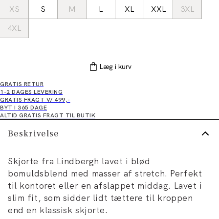
XS
S
M
L
XL
XXL
3XL
4XL
Læg i kurv
GRATIS RETUR
1-2 DAGES LEVERING
GRATIS FRAGT V/ 499,-
BYT I 365 DAGE
ALTID GRATIS FRAGT TIL BUTIK
Beskrivelse
Skjorte fra Lindbergh lavet i blød
bomuldsblend med masser af stretch. Perfekt
til kontoret eller en afslappet middag. Lavet i
slim fit, som sidder lidt tættere til kroppen
end en klassisk skjorte.