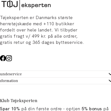
Tøjeksperten er Danmarks største
herretøjskæde med +110 butikker
fordelt over hele landet. Vi tilbyder
gratis fragt v/ 499 kr. på alle ordrer,
gratis retur og 365 dages bytteservice.
undeservice
ndeservice - Hjælpecenter
nformation
m Tøjeksperten
ontakt
tikker
turportal
Klub Tøjeksperten
spiration og artikler
rtryd dit køb
Spar 10%
på din første ordre - optjen
5% bonus
på
ørrelsesguide
avekort