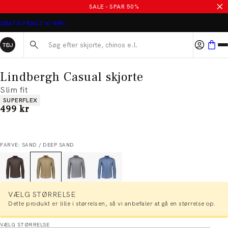
SALE - SPAR 50%
GRATIS FRAGT V/ 499,-
Søg her...
Lindbergh Casual skjorte
Slim fit
Produkt egenskaber
SUPERFLEX
I alt (inkl. rabat)
499 kr
FARVE: SAND / DEEP SAND
VÆLG STØRRELSE
Dette produkt er lille i størrelsen, så vi anbefaler at gå en størrelse op.
VÆLG STØRRELSE