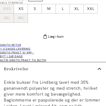
VÆLG STØRRELSE
XXS
XS
S
M
L
XL
XXL
3XL
4XL
Læg i kurv
GRATIS RETUR
1-2 DAGES LEVERING
GRATIS FRAGT V/ 499,-
BYT I 365 DAGE
ALTID GRATIS FRAGT TIL BUTIK
Beskrivelse
Enkle bukser fra Lindberg lavet med 35%
genanvendt polyester og med stretch, hvilket
giver mere komfort og bevægelighed.
Baglommerne er paspolerede og der er lommer
i siden. Lavet i relaxed fit, som er lidt