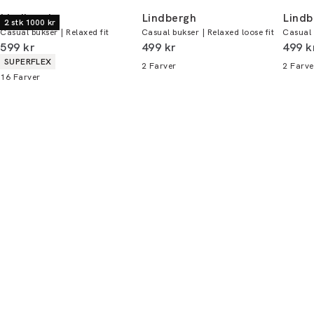
handler - og gælder både i butik og online.
Lindbergh
Lindbergh
Lindb
2 stk 1000 kr
Casual bukser | Relaxed fit
Casual bukser | Relaxed loose fit
Casual 
Du kan indløse din bonus 365 dage om året i
I alt (inkl. rabat)
I alt (inkl. rabat)
I alt 
599 kr
499 kr
499 k
alle butikker og online.
Produkt egenskaber
SUPERFLEX
2
Farver
2
Farve
16
Farver
Bliv medlem
* Rabatten gælder alle ikke-nedsatte varer.