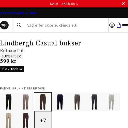
SALE - SPAR 50%
GRATIS FRAGT V/ 499,-
Søg her...
Lindbergh Casual bukser
Relaxed fit
Produkt egenskaber
SUPERFLEX
I alt (inkl. rabat)
599 kr
2 stk 1000 kr
FARVE: BRUN / DEEP BROWN
+
7