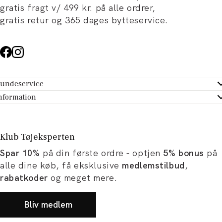
gratis fragt v/ 499 kr. på alle ordrer,
gratis retur og 365 dages bytteservice.
undeservice
ndeservice - Hjælpecenter
nformation
m Tøjeksperten
ontakt
tikker
turportal
Klub Tøjeksperten
spiration og artikler
rtryd dit køb
Spar 10%
på din første ordre - optjen
5% bonus
på
ørrelsesguide
avekort
alle dine køb, få eksklusive
medlemstilbud
,
b og karriere
turnering
rabatkoder
og meget mere.
okumentation
Bliv medlem