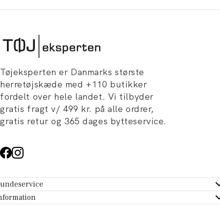
Tøjeksperten er Danmarks største
herretøjskæde med +110 butikker
fordelt over hele landet. Vi tilbyder
gratis fragt v/ 499 kr. på alle ordrer,
gratis retur og 365 dages bytteservice.
undeservice
ndeservice - Hjælpecenter
nformation
m Tøjeksperten
ontakt