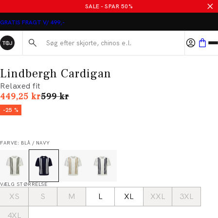
SALE - SPAR 50%
GRATIS FRAGT V/ 499,-
Søg her...
Lindbergh Cardigan
Relaxed fit
I alt (uden rabat)
449,25 kr
599 kr
-25 %
FARVE: BLÅ / NAVY
VÆLG STØRRELSE
XS
S
M
L
XL
XXL
3XL
4XL