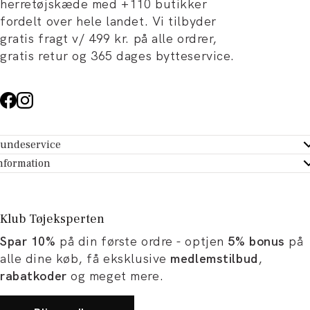
herretøjskæde med +110 butikker
fordelt over hele landet. Vi tilbyder
gratis fragt v/ 499 kr. på alle ordrer,
gratis retur og 365 dages bytteservice.
undeservice
ndeservice - Hjælpecenter
nformation
m Tøjeksperten
ontakt
tikker
turportal
Klub Tøjeksperten
spiration og artikler
rtryd dit køb
Spar 10%
på din første ordre - optjen
5% bonus
på
ørrelsesguide
avekort
alle dine køb, få eksklusive
medlemstilbud
,
b og karriere
turnering
rabatkoder
og meget mere.
okumentation