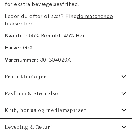
for ekstra bevægelsesfrihed.
Leder du efter et sæt? Find
de matchende
bukser
her.
Kvalitet:
55% Bomuld, 45% Hør
Farve:
Grå
Varenummer:
30-304020A
Produktdetaljer
To frontlommer med flap og en brystlomme.
Pasform & Størrelse
Fire knapper ved ærmet.
Fit:
Slim fit
Klub, bonus og medlemspriser
Slids bagpå.
Produktet er lille i størrelsen, så vi anbefaler at
Fremstillet med hør.
Tilmeld dig Klub Tøjeksperten helt gratis.
Levering & Retur
gå en størrelse op., Tætsiddende pasform, der