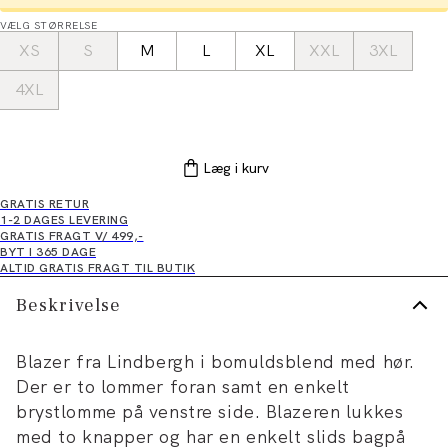
VÆLG STØRRELSE
XS
S
M
L
XL
XXL
3XL
4XL
Læg i kurv
GRATIS RETUR
1-2 DAGES LEVERING
GRATIS FRAGT V/ 499,-
BYT I 365 DAGE
ALTID GRATIS FRAGT TIL BUTIK
Beskrivelse
Blazer fra Lindbergh i bomuldsblend med hør.
Der er to lommer foran samt en enkelt
brystlomme på venstre side. Blazeren lukkes
med to knapper og har en enkelt slids bagpå