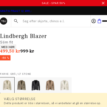
SALE - SPAR 50%
GRATIS FRAGT V/ 499,-
Søg her...
Lindbergh Blazer
Slim fit
Produkt egenskaber
MED HØR
I alt (uden rabat)
499,50 kr
999 kr
-50 %
FARVE: GRÅ / LT STONE
VÆLG STØRRELSE
Dette produkt er lille i størrelsen, så vi anbefaler at gå en størrelse op.