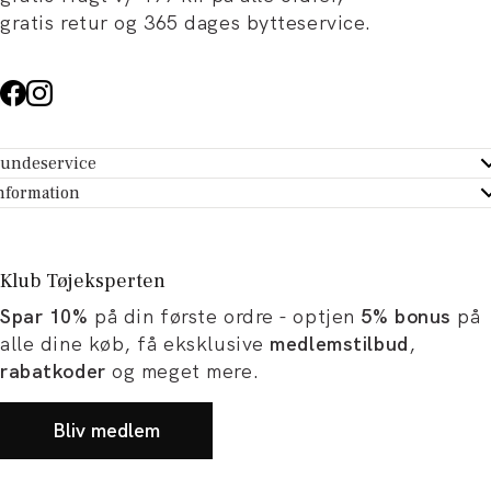
gratis retur og 365 dages bytteservice.
undeservice
ndeservice - Hjælpecenter
nformation
m Tøjeksperten
ontakt
tikker
turportal
Klub Tøjeksperten
spiration og artikler
rtryd dit køb
Spar 10%
på din første ordre - optjen
5% bonus
på
ørrelsesguide
avekort
alle dine køb, få eksklusive
medlemstilbud
,
b og karriere
turnering
rabatkoder
og meget mere.
okumentation
Bliv medlem