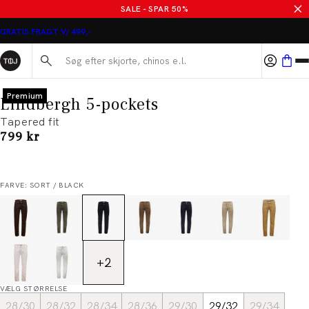
SALE - SPAR 50%
GRATIS FRAGT V/ 499,-
Søg her...
Premium
Lindbergh 5-pockets
Tapered fit
I alt (inkl. rabat)
799 kr
FARVE: SORT / BLACK
+
2
VÆLG STØRRELSE
28/30
28/32
28/34
28/36
29/30
29/32
29/34