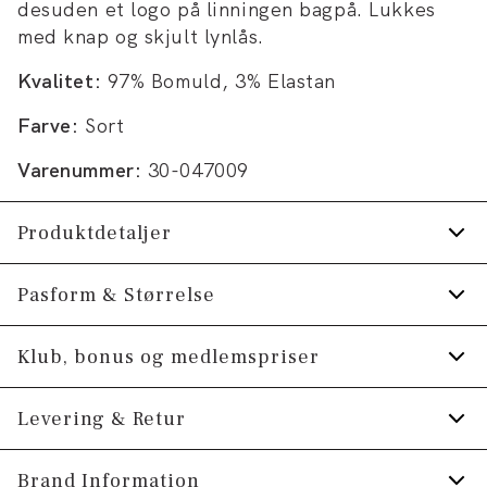
desuden et logo på linningen bagpå. Lukkes
med knap og skjult lynlås.
Kvalitet:
97% Bomuld, 3% Elastan
Farve:
Sort
Varenummer:
30-047009
Produktdetaljer
Bagpå er der to lommer.
Pasform & Størrelse
Der er tre lommer på siden, hvoraf den ene
Fit:
Tapered fit
Klub, bonus og medlemspriser
er en møntlomme.
Ekstra blødt og behageligt Cashmere Touch
Lidt mere tætsiddende ved hofterne og
Tilmeld dig Klub Tøjeksperten helt gratis.
Levering & Retur
stof.
smallere over lår og ned ad benet
Bukserne har gylp med lynlås.
Spar 10% på din første ordre *
Smallere pasform fra knæ til ankler
1-2 hverdage.
Brand Information