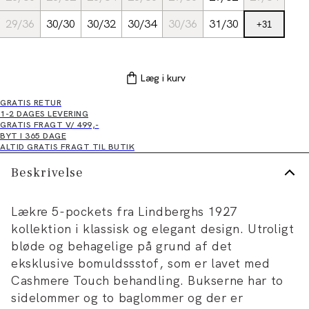
29/36
30/30
30/32
30/34
30/36
31/30
+
31
Læg i kurv
GRATIS RETUR
1-2 DAGES LEVERING
GRATIS FRAGT V/ 499,-
BYT I 365 DAGE
ALTID GRATIS FRAGT TIL BUTIK
Beskrivelse
Lækre 5-pockets fra Lindberghs 1927
kollektion i klassisk og elegant design. Utroligt
bløde og behagelige på grund af det
eksklusive bomuldssstof, som er lavet med
Cashmere Touch behandling. Bukserne har to
sidelommer og to baglommer og der er