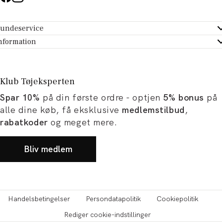
undeservice
ndeservice - Hjælpecenter
nformation
m Tøjeksperten
ontakt
tikker
turportal
Klub Tøjeksperten
spiration og artikler
rtryd dit køb
Spar 10%
på din første ordre - optjen
5% bonus
på
ørrelsesguide
avekort
alle dine køb, få eksklusive
medlemstilbud
,
b og karriere
turnering
rabatkoder
og meget mere.
okumentation
Bliv medlem
Handelsbetingelser
Persondatapolitik
Cookiepolitik
Rediger cookie-indstillinger