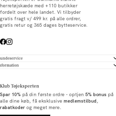
herretøjskæde med +110 butikker
fordelt over hele landet. Vi tilbyder
gratis fragt v/ 499 kr. på alle ordrer,
gratis retur og 365 dages bytteservice.
undeservice
ndeservice - Hjælpecenter
nformation
m Tøjeksperten
ontakt
tikker
turportal
Klub Tøjeksperten
spiration og artikler
rtryd dit køb
Spar 10%
på din første ordre - optjen
5% bonus
på
ørrelsesguide
avekort
alle dine køb, få eksklusive
medlemstilbud
,
b og karriere
turnering
rabatkoder
og meget mere.
okumentation