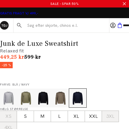
SALE - SPAR 50%
GRATIS FRAGT V/ 499,-
Søg her...
Junk de Luxe Sweatshirt
Relaxed fit
I alt (uden rabat)
449,25 kr
599 kr
-25 %
FARVE: BLÅ / NAVY
VÆLG STØRRELSE
XS
S
M
L
XL
XXL
3XL
4XL