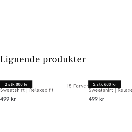
Lignende produkter
Lindbergh
Lindbergh
2 stk 800 kr
2 stk 800 kr
15
Farver
Sweatshirt | Relaxed fit
Sweatshirt | Relaxe
I alt (inkl. rabat)
I alt (inkl. rabat)
499 kr
499 kr