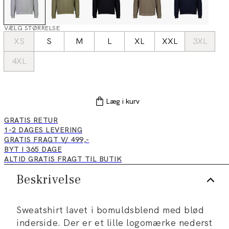
VÆLG STØRRELSE
XS
S
M
L
XL
XXL
3XL
4XL
Læg i kurv
GRATIS RETUR
1-2 DAGES LEVERING
GRATIS FRAGT V/ 499,-
BYT I 365 DAGE
ALTID GRATIS FRAGT TIL BUTIK
Beskrivelse
Sweatshirt lavet i bomuldsblend med blød
inderside. Der er et lille logomærke nederst