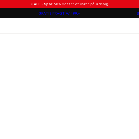
SALE - Spar 50%
Masser af varer på udsalg
Poloer i nye farver
GRATIS FRAGT V/ 499,-
B
Lindbergh
Jakkesæt fra 1499 kr.
er