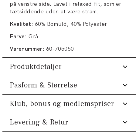
på venstre side. Lavet i relaxed fit, som er
tætsiddende uden at være stram.
Kvalitet:
60% Bomuld, 40% Polyester
Farve:
Grå
Varenummer:
60-705050
Produktdetaljer
Pasform & Størrelse
Logomærke nederst på venstre side.
Fremstillet i behagelig bomuldsblend.
Klub, bonus og medlemspriser
Fit:
Relaxed fit
Trøjen har rund hals.
Blødt foer.
Tæt pasform, der sidder til uden at være
Levering & Retur
Tilmeld dig Klub Tøjeksperten helt gratis.
stram
Produktnr.: 60-705050
Model:
Modellen er 188 centimeter høj, og