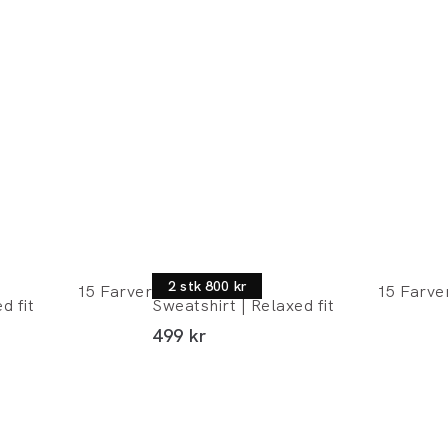
Lindbergh
2 stk 800 kr
15
Farver
15
Farve
d fit
Sweatshirt | Relaxed fit
I alt (inkl. rabat)
499 kr