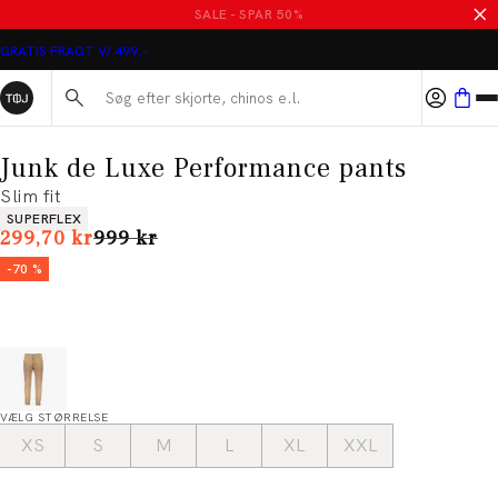
SALE - SPAR 50%
GRATIS FRAGT V/ 499,-
Søg her...
Junk de Luxe Performance pants
Slim fit
Produkt egenskaber
SUPERFLEX
I alt (uden rabat)
299,70 kr
999 kr
-70 %
VÆLG STØRRELSE
XS
S
M
L
XL
XXL