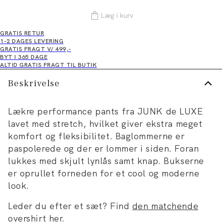
Læg i kurv
GRATIS RETUR
1-2 DAGES LEVERING
GRATIS FRAGT V/ 499,-
BYT I 365 DAGE
ALTID GRATIS FRAGT TIL BUTIK
Beskrivelse
Lækre performance pants fra JUNK de LUXE
lavet med stretch, hvilket giver ekstra meget
komfort og fleksibilitet. Baglommerne er
paspolerede og der er lommer i siden. Foran
lukkes med skjult lynlås samt knap. Bukserne
er oprullet forneden for et cool og moderne
look.
Leder du efter et sæt? Find
den matchende
overshirt her
.