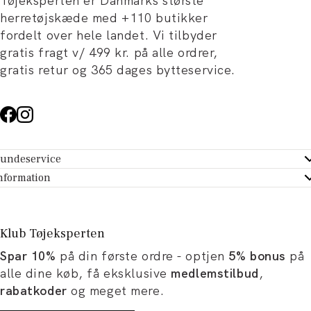
Tøjeksperten er Danmarks største
herretøjskæde med +110 butikker
fordelt over hele landet. Vi tilbyder
gratis fragt v/ 499 kr. på alle ordrer,
gratis retur og 365 dages bytteservice.
undeservice
ndeservice - Hjælpecenter
nformation
m Tøjeksperten
ontakt
tikker
turportal
Klub Tøjeksperten
spiration og artikler
rtryd dit køb
Spar 10%
på din første ordre - optjen
5% bonus
på
ørrelsesguide
avekort
alle dine køb, få eksklusive
medlemstilbud
,
b og karriere
turnering
rabatkoder
og meget mere.
okumentation