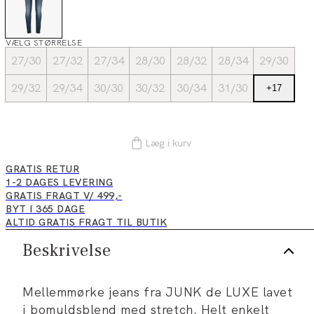
VÆLG STØRRELSE
27/30
27/32
27/34
28/30
28/32
28/34
29/30
29/32
29/34
30/30
30/32
30/34
31/30
+
17
Læg i kurv
GRATIS RETUR
1-2 DAGES LEVERING
GRATIS FRAGT V/ 499,-
BYT I 365 DAGE
ALTID GRATIS FRAGT TIL BUTIK
Beskrivelse
Mellemmørke jeans fra JUNK de LUXE lavet
i bomuldsblend med stretch. Helt enkelt