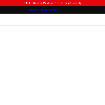
SALE - Spar 50%
Masser af varer på udsalg
Poloer i nye farver
GRATIS FRAGT V/ 499,-
B
Lindbergh
Jakkesæt fra 1499 kr.
er