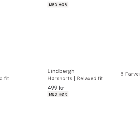
Produkt egenskaber
MED HØR
Lindbergh
8
Farve
 fit
Hørshorts | Relaxed fit
I alt (inkl. rabat)
499 kr
Produkt egenskaber
MED HØR