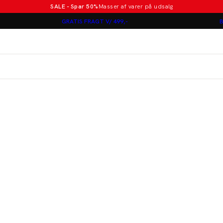
SALE - Spar 50%
Masser af varer på udsalg
Poloer i nye farver
GRATIS FRAGT V/ 499,-
B
Lindbergh
Jakkesæt fra 1499 kr.
er