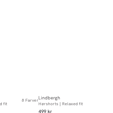
Lindbergh
8
Farver
 fit
Hørshorts | Relaxed fit
I alt (inkl. rabat)
499 kr