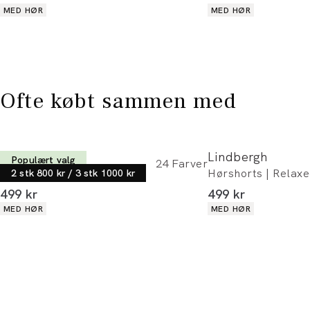
Produkt egenskaber
Produkt egenskaber
MED HØR
MED HØR
Ofte købt sammen med
Lindbergh
Lindbergh
Populært valg
24
Farver
Hørskjorte | Relaxed fit
Hørshorts | Relaxed
2 stk 800 kr / 3 stk 1000 kr
I alt (inkl. rabat)
I alt (inkl. rabat)
499 kr
499 kr
Produkt egenskaber
Produkt egenskaber
MED HØR
MED HØR