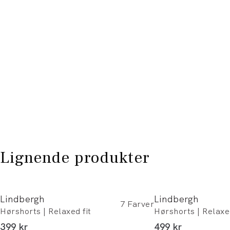
Lignende produkter
Lindbergh
Lindbergh
7
Farver
Hørshorts | Relaxed fit
Hørshorts | Relaxed
I alt (inkl. rabat)
I alt (inkl. rabat)
399 kr
499 kr