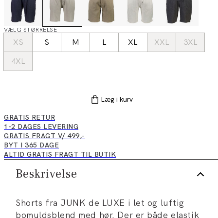
VÆLG STØRRELSE
XS
S
M
L
XL
XXL
3XL
4XL
Læg i kurv
GRATIS RETUR
1-2 DAGES LEVERING
GRATIS FRAGT V/ 499,-
BYT I 365 DAGE
ALTID GRATIS FRAGT TIL BUTIK
Beskrivelse
Shorts fra JUNK de LUXE i let og luftig
bomuldsblend med hør. Der er både elastik