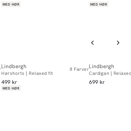
Produkt egenskaber
Produkt egenskabe
MED HØR
MED HØR
* Rabatten gælder alle ikke-nedsatte varer.
Lindbergh
Lindbergh
r
8
Farver
Hørshorts | Relaxed fit
Cardigan | Relaxed
I alt (inkl. rabat)
I alt (inkl. rabat)
499 kr
699 kr
Produkt egenskaber
MED HØR