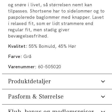
og snøre i livet, så størrelsen nemt kan
tilpasses. Shortsene har to sidelommer og to
paspolerede baglommer med knapper. Lavet
i relaxed fit, som er lidt strammere end
regular fit, men stadig giver
bevægelsesfrihed.
Kvalitet:
55% Bomuld, 45% Hør
Farve:
Grå
Varenummer:
60-505020
Produktdetaljer
Pasform & Størrelse
Der er to paspolerede baglommer med
knapper.
Fremstillet i bomuldsblend med hør.
Klub, bonus og medlemspriser
Fit:
Relaxed fit