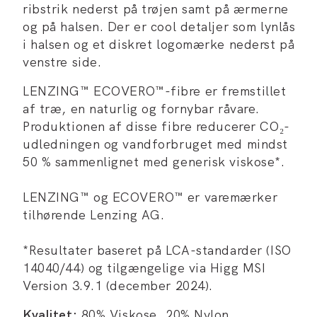
ribstrik nederst på trøjen samt på ærmerne
og på halsen. Der er cool detaljer som lynlås
i halsen og et diskret logomærke nederst på
venstre side.
LENZING™ ECOVERO™-fibre er fremstillet
af træ, en naturlig og fornybar råvare.
Produktionen af disse fibre reducerer CO₂-
udledningen og vandforbruget med mindst
50 % sammenlignet med generisk viskose*.
LENZING™ og ECOVERO™ er varemærker
tilhørende Lenzing AG.
*Resultater baseret på LCA-standarder (ISO
14040/44) og tilgængelige via Higg MSI
Version 3.9.1 (december 2024).
Kvalitet:
80% Viskose, 20% Nylon