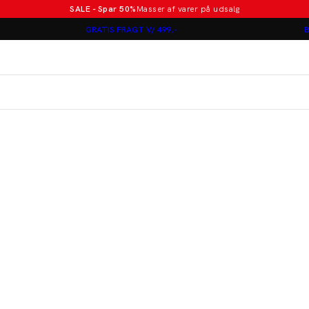
SALE - Spar 50%
Masser af varer på udsalg
Poloer i nye farver
GRATIS FRAGT V/ 499,-
B
Lindbergh
Jakkesæt fra 1499 kr.
er