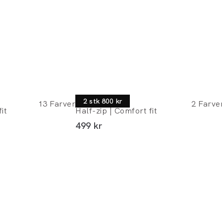
Morgan
2 stk 800 kr
13
Farver
2
Farve
it
Half-zip | Comfort fit
I alt (inkl. rabat)
499 kr