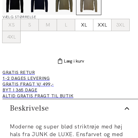
VÆLG STØRRELSE
XS
S
M
L
XL
XXL
3XL
4XL
Læg i kurv
GRATIS RETUR
1-2 DAGES LEVERING
GRATIS FRAGT V/ 499,-
BYT I 365 DAGE
ALTID GRATIS FRAGT TIL BUTIK
Beskrivelse
Moderne og super blød striktrøje med høj
hals fra JUNK de LUXE. Ensfarvet og med