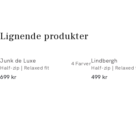
Lignende produkter
Junk de Luxe
Lindbergh
4
Farver
Half-zip | Relaxed fit
Half-zip | Relaxed f
I alt (inkl. rabat)
I alt (inkl. rabat)
699 kr
499 kr