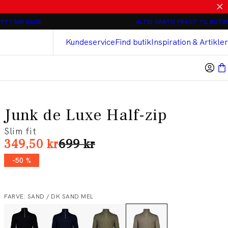
Relaxed loose fit Chinos - 2 stk 800 kr
YT I 365 DAGE
ALTID GRATIS FRAGT TIL BUTIK
Bison
Cashmere Touch Bukser
Kundeservice
Find butik
Inspiration & Artikler
Junk de Luxe Half-zip
Slim fit
I alt (uden rabat)
349,50 kr
699 kr
-50 %
FARVE: SAND / DK SAND MEL