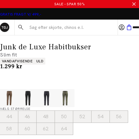
SALE - SPAR 50%
GRATIS FRAGT V/ 499,-
Søg her...
Junk de Luxe Habitbukser
Slim fit
Produkt egenskaber
VANDAFVISENDE
ULD
I alt (inkl. rabat)
1.299 kr
VÆLG STØRRELSE
44
46
48
50
52
54
56
58
60
62
64