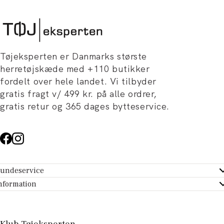
Tøjeksperten er Danmarks største
herretøjskæde med +110 butikker
fordelt over hele landet. Vi tilbyder
gratis fragt v/ 499 kr. på alle ordrer,
gratis retur og 365 dages bytteservice.
undeservice
ndeservice - Hjælpecenter
nformation
m Tøjeksperten
ontakt
tikker
turportal