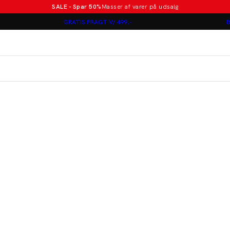
SALE - Spar 50%
Masser af varer på udsalg
Poloer i nye farver
GRATIS FRAGT V/ 499,-
B
Lindbergh
Jakkesæt fra 1499 kr.
er