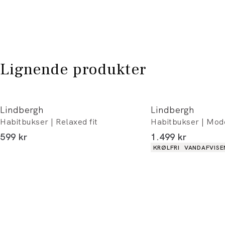
Lignende produkter
Lindbergh
Lindbergh
Habitbukser | Relaxed fit
Habitbukser | Mode
I alt (inkl. rabat)
I alt (inkl. rabat)
599 kr
1.499 kr
Produkt egenskaber
KRØLFRI
VANDAFVISE