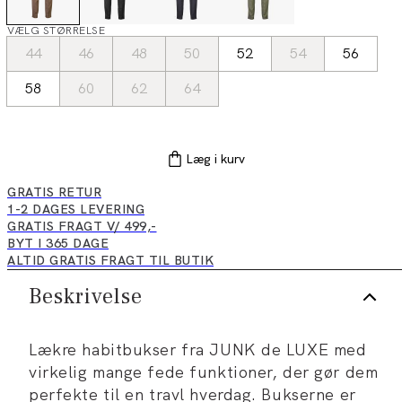
VÆLG STØRRELSE
44
46
48
50
52
54
56
58
60
62
64
Læg i kurv
GRATIS RETUR
1-2 DAGES LEVERING
GRATIS FRAGT V/ 499,-
BYT I 365 DAGE
ALTID GRATIS FRAGT TIL BUTIK
Beskrivelse
Lækre habitbukser fra JUNK de LUXE med
virkelig mange fede funktioner, der gør dem
perfekte til en travl hverdag. Bukserne er