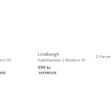
Lindbergh
2
Farve
rn fit
Habitbukser | Modern fit
I alt (inkl. rabat)
999 kr
Produkt egenskaber
NDE
SUPERFLEX