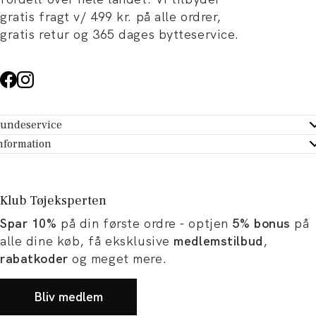
gratis fragt v/ 499 kr. på alle ordrer,
gratis retur og 365 dages bytteservice.
undeservice
ndeservice - Hjælpecenter
nformation
m Tøjeksperten
ontakt
tikker
turportal
Klub Tøjeksperten
spiration og artikler
rtryd dit køb
Spar 10%
på din første ordre - optjen
5% bonus
på
ørrelsesguide
avekort
alle dine køb, få eksklusive
medlemstilbud
,
b og karriere
turnering
rabatkoder
og meget mere.
okumentation
Bliv medlem