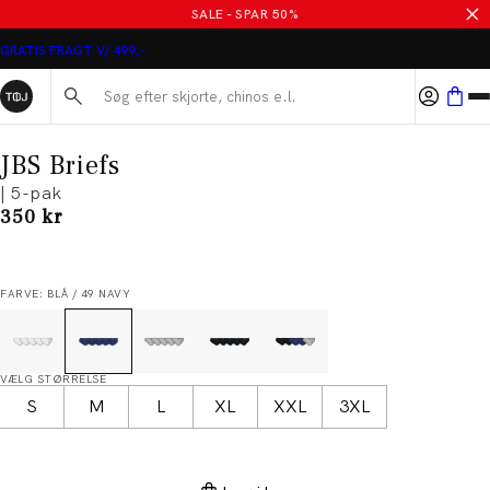
SALE - SPAR 50%
GRATIS FRAGT V/ 499,-
Søg her...
JBS Briefs
| 5-pak
I alt (inkl. rabat)
350 kr
FARVE: BLÅ / 49 NAVY
VÆLG STØRRELSE
S
M
L
XL
XXL
3XL