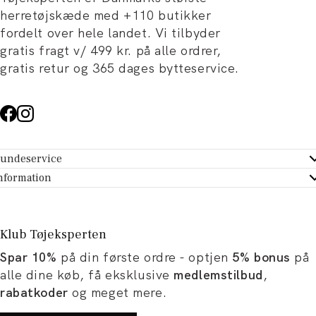
herretøjskæde med +110 butikker
fordelt over hele landet. Vi tilbyder
gratis fragt v/ 499 kr. på alle ordrer,
gratis retur og 365 dages bytteservice.
undeservice
ndeservice - Hjælpecenter
nformation
m Tøjeksperten
ontakt
tikker
turportal
Klub Tøjeksperten
spiration og artikler
rtryd dit køb
Spar 10%
på din første ordre - optjen
5% bonus
på
ørrelsesguide
avekort
alle dine køb, få eksklusive
medlemstilbud
,
b og karriere
turnering
rabatkoder
og meget mere.
okumentation