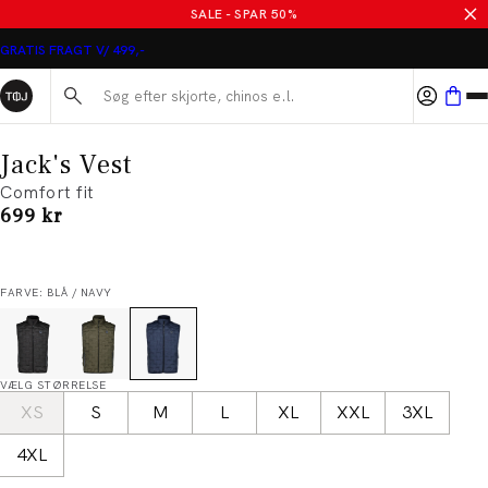
SALE - SPAR 50%
GRATIS FRAGT V/ 499,-
Søg her...
Jack's Vest
Comfort fit
I alt (inkl. rabat)
699 kr
FARVE: BLÅ / NAVY
VÆLG STØRRELSE
XS
S
M
L
XL
XXL
3XL
4XL